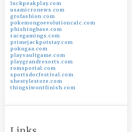
luckpeakplay.com
usamicronews.com
grofashion.com
pokemongoevolutioncalc.com
phishingbase.com
racegamings.com
primejackpotstay.com
pokugaa.com
playvaultgame.com
playgrandresorts.com
romsportal.com
sportsdocfestival.com
shestylestore.com
thingsiwontfinish.com
Links