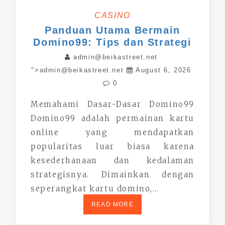
CASINO
Panduan Utama Bermain
Domino99: Tips dan Strategi
admin@beikastreet.net
">
admin@beikastreet.net
August 6, 2026
0
Memahami Dasar-Dasar Domino99
Domino99 adalah permainan kartu
online yang mendapatkan
popularitas luar biasa karena
kesederhanaan dan kedalaman
strategisnya. Dimainkan dengan
seperangkat kartu domino,…
READ MORE