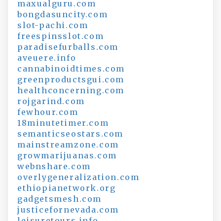
maxualguru.com
bongdasuncity.com
slot-pachi.com
freespinsslot.com
paradisefurballs.com
aveuere.info
cannabinoidtimes.com
greenproductsgui.com
healthconcerning.com
rojgarind.com
fewhour.com
18minutetimer.com
semanticseostars.com
mainstreamzone.com
growmarijuanas.com
webnshare.com
overlygeneralization.com
ethiopianetwork.org
gadgetsmesh.com
justicefornevada.com
leisuretours.info