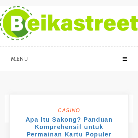
Skip
to
content
MENU
Category:
Casino
CASINO
Apa itu Sakong? Panduan
Komprehensif untuk
Permainan Kartu Populer