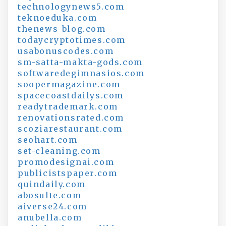
technologynews5.com
teknoeduka.com
thenews-blog.com
todaycryptotimes.com
usabonuscodes.com
sm-satta-makta-gods.com
softwaredegimnasios.com
soopermagazine.com
spacecoastdailys.com
readytrademark.com
renovationsrated.com
scoziarestaurant.com
seohart.com
set-cleaning.com
promodesignai.com
publicistspaper.com
quindaily.com
abosulte.com
aiverse24.com
anubella.com