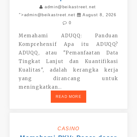
admin@beikastreet.net
">
admin@beikastreet.net
August 8, 2026
0
Memahami ADUQQ: Panduan
Komprehensif Apa itu ADUQQ?
ADUQQ, atau "Pemanfaatan Data
Tingkat Lanjut dan Kuantifikasi
Kualitas", adalah kerangka kerja
yang dirancang untuk
meningkatkan…
READ MORE
CASINO