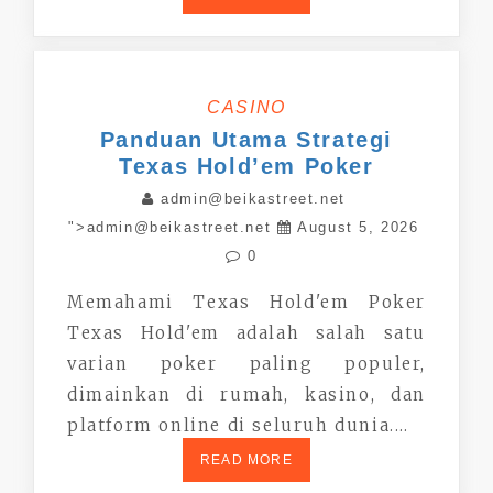
CASINO
Panduan Utama Strategi
Texas Hold’em Poker
admin@beikastreet.net
">
admin@beikastreet.net
August 5, 2026
0
Memahami Texas Hold'em Poker
Texas Hold'em adalah salah satu
varian poker paling populer,
dimainkan di rumah, kasino, dan
platform online di seluruh dunia.…
READ MORE