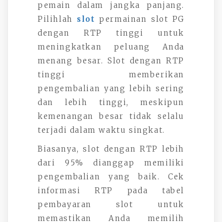
pemain dalam jangka panjang.
Pilihlah
slot
permainan slot PG
dengan RTP tinggi untuk
meningkatkan peluang Anda
menang besar. Slot dengan RTP
tinggi memberikan
pengembalian yang lebih sering
dan lebih tinggi, meskipun
kemenangan besar tidak selalu
terjadi dalam waktu singkat.
Biasanya, slot dengan RTP lebih
dari 95% dianggap memiliki
pengembalian yang baik. Cek
informasi RTP pada tabel
pembayaran slot untuk
memastikan Anda memilih