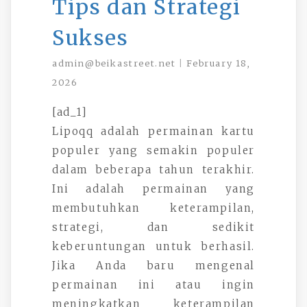
Tips dan Strategi
Sukses
admin@beikastreet.net
|
February 18,
2026
[ad_1]
Lipoqq adalah permainan kartu
populer yang semakin populer
dalam beberapa tahun terakhir.
Ini adalah permainan yang
membutuhkan keterampilan,
strategi, dan sedikit
keberuntungan untuk berhasil.
Jika Anda baru mengenal
permainan ini atau ingin
meningkatkan keterampilan