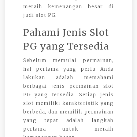
meraih kemenangan besar di
judi slot PG.
Pahami Jenis Slot
PG yang Tersedia
Sebelum memulai permainan,
hal pertama yang perlu Anda
lakukan adalah memahami
berbagai jenis permainan slot
PG yang tersedia. Setiap jenis
slot memiliki karakteristik yang
berbeda, dan memilih permainan
yang tepat adalah langkah
pertama untuk meraih