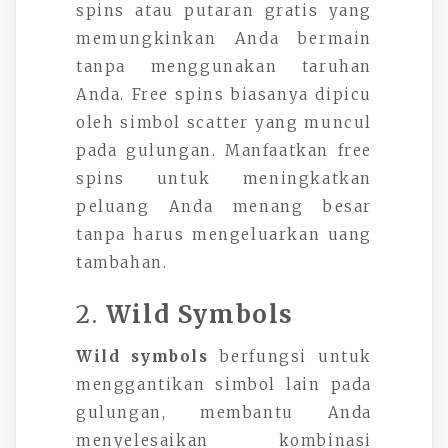
spins atau putaran gratis yang
memungkinkan Anda bermain
tanpa menggunakan taruhan
Anda. Free spins biasanya dipicu
oleh simbol scatter yang muncul
pada gulungan. Manfaatkan free
spins untuk meningkatkan
peluang Anda menang besar
tanpa harus mengeluarkan uang
tambahan.
2.
Wild Symbols
Wild symbols
berfungsi untuk
menggantikan simbol lain pada
gulungan, membantu Anda
menyelesaikan kombinasi