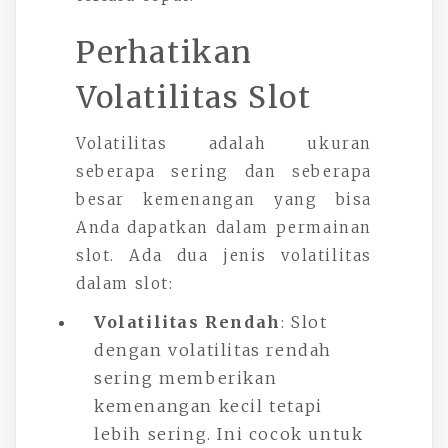
Perhatikan
Volatilitas Slot
Volatilitas adalah ukuran
seberapa sering dan seberapa
besar kemenangan yang bisa
Anda dapatkan dalam permainan
slot. Ada dua jenis volatilitas
dalam slot:
Volatilitas Rendah
: Slot
dengan volatilitas rendah
sering memberikan
kemenangan kecil tetapi
lebih sering. Ini cocok untuk