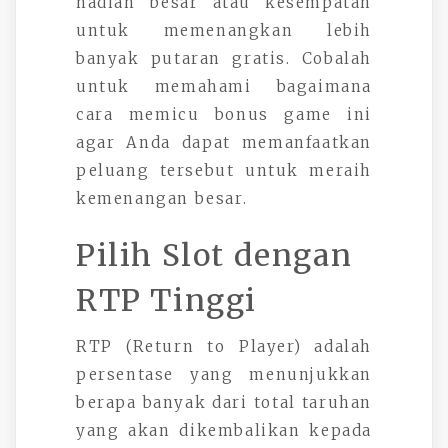
hadiah besar atau kesempatan
untuk memenangkan lebih
banyak putaran gratis. Cobalah
untuk memahami bagaimana
cara memicu bonus game ini
agar Anda dapat memanfaatkan
peluang tersebut untuk meraih
kemenangan besar.
Pilih Slot dengan
RTP Tinggi
RTP (Return to Player) adalah
persentase yang menunjukkan
berapa banyak dari total taruhan
yang akan dikembalikan kepada