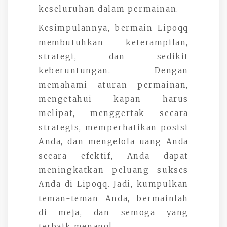
keseluruhan dalam permainan.
Kesimpulannya, bermain Lipoqq
membutuhkan keterampilan,
strategi, dan sedikit
keberuntungan. Dengan
memahami aturan permainan,
mengetahui kapan harus
melipat, menggertak secara
strategis, memperhatikan posisi
Anda, dan mengelola uang Anda
secara efektif, Anda dapat
meningkatkan peluang sukses
Anda di Lipoqq. Jadi, kumpulkan
teman-teman Anda, bermainlah
di meja, dan semoga yang
terbaik menang!