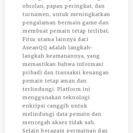
obrolan, papan peringkat, dan
turnamen, untuk meningkatkan
pengalaman bermain game dan
membuat pemain tetap terlibat.
Fitur utama lainnya dari
AseanQQ adalah langkah-
langkah keamanannya, yang
memastikan bahwa informasi
pribadi dan transaksi keuangan
pemain tetap aman dan
terlindungi. Platform ini
menggunakan teknologi
enkripsi canggih untuk
melindungi data pemain dan
mencegah akses tidak sah.
Selain beragam permainan dan