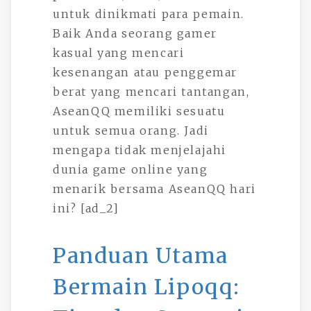
untuk dinikmati para pemain.
Baik Anda seorang gamer
kasual yang mencari
kesenangan atau penggemar
berat yang mencari tantangan,
AseanQQ memiliki sesuatu
untuk semua orang. Jadi
mengapa tidak menjelajahi
dunia game online yang
menarik bersama AseanQQ hari
ini? [ad_2]
Panduan Utama
Bermain Lipoqq: