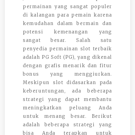
permainan yang sangat populer
di kalangan para pemain karena
kemudahan dalam bermain dan
potensi kemenangan yang
sangat besar. Salah satu
penyedia permainan slot terbaik
adalah PG Soft (PG), yang dikenal
dengan grafis menarik dan fitur
bonus yang menggiurkan.
Meskipun slot didasarkan pada
keberuntungan, ada beberapa
strategi yang dapat membantu
meningkatkan peluang Anda
untuk menang besar. Berikut
adalah beberapa strategi yang
bisa Anda terapkan untuk