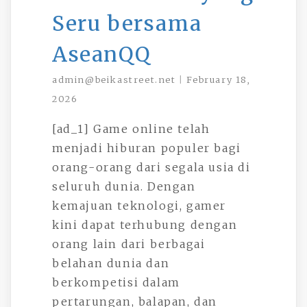
Seru bersama
AseanQQ
admin@beikastreet.net
|
February 18,
2026
[ad_1] Game online telah
menjadi hiburan populer bagi
orang-orang dari segala usia di
seluruh dunia. Dengan
kemajuan teknologi, gamer
kini dapat terhubung dengan
orang lain dari berbagai
belahan dunia dan
berkompetisi dalam
pertarungan, balapan, dan