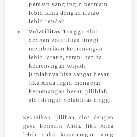
pemain yang ingin bermain
lebih lama dengan risiko
lebih rendah.
Volatilitas Tinggi
: Slot
dengan volatilitas tinggi
memberikan kemenangan
lebih jarang, tetapi ketika
kemenangan terjadi,
jumlahnya bisa sangat besar.
Jika Anda ingin mengejar
kemenangan besar, pilihlah
slot dengan volatilitas tinggi.
Sesuaikan pilihan slot dengan
gaya bermain Anda. Jika Anda
lebih suka kemenangan yang