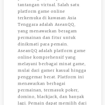
tantangan virtual. Salah satu
platform game online
terkemuka di kawasan Asia
Tenggara adalah AseanQQ,
yang menawarkan beragam
permainan dan fitur untuk
dinikmati para pemain.
AseanQQ adalah platform game
online komprehensif yang
melayani berbagai minat game,
mulai dari gamer kasual hingga
penggemar berat. Platform ini
menawarkan berbagai
permainan, termasuk poker,
domino, blackjack, dan banyak
lagi. Pemain dapat memilih dari