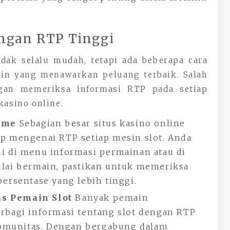
ngan RTP Tinggi
idak selalu mudah, tetapi ada beberapa cara
n yang menawarkan peluang terbaik. Salah
ngan memeriksa informasi RTP pada setiap
kasino online.
Game
Sebagian besar situs kasino online
p mengenai RTP setiap mesin slot. Anda
i di menu informasi permainan atau di
lai bermain, pastikan untuk memeriksa
ersentase yang lebih tinggi.
s Pemain Slot
Banyak pemain
rbagi informasi tentang slot dengan RTP
 komunitas. Dengan bergabung dalam