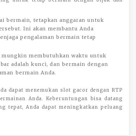
i bermain, tetapkan anggaran untuk
tersebut. Ini akan membantu Anda
enjaga pengalaman bermain tetap
r mungkin membutuhkan waktu untuk
ar adalah kunci, dan bermain dengan
aman bermain Anda.
Anda dapat menemukan slot gacor dengan RTP
permainan Anda. Keberuntungan bisa datang
yang tepat, Anda dapat meningkatkan peluang