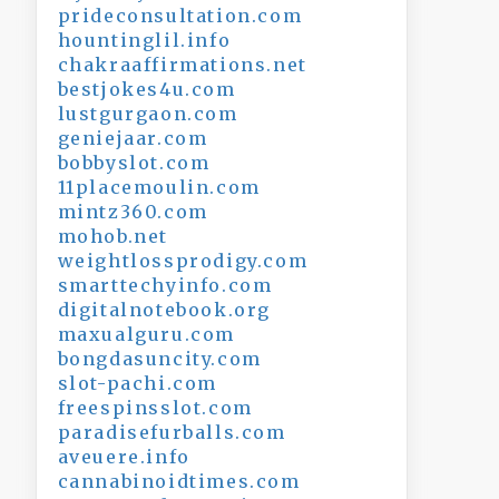
prideconsultation.com
hountinglil.info
chakraaffirmations.net
bestjokes4u.com
lustgurgaon.com
geniejaar.com
bobbyslot.com
11placemoulin.com
mintz360.com
mohob.net
weightlossprodigy.com
smarttechyinfo.com
digitalnotebook.org
maxualguru.com
bongdasuncity.com
slot-pachi.com
freespinsslot.com
paradisefurballs.com
aveuere.info
cannabinoidtimes.com