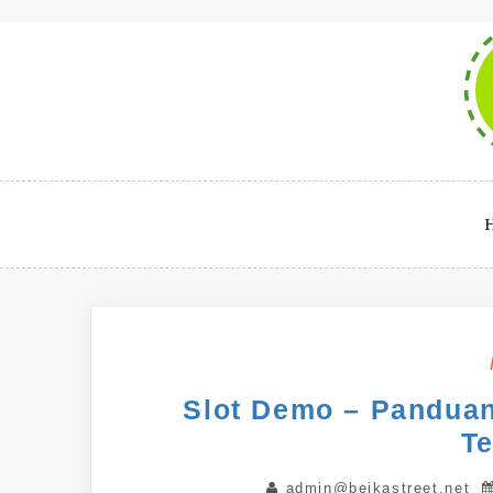
Skip
to
content
Slot Demo – Pandua
Te
admin@beikastreet.net