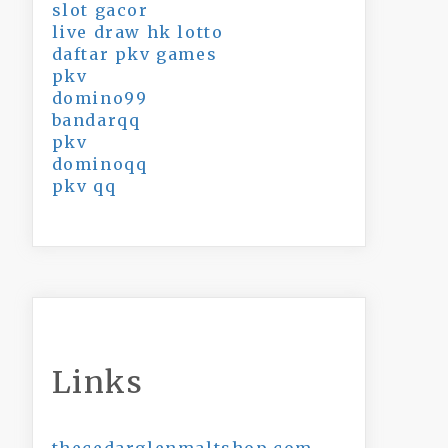
slot gacor
live draw hk lotto
daftar pkv games
pkv
domino99
bandarqq
pkv
dominoqq
pkv qq
Links