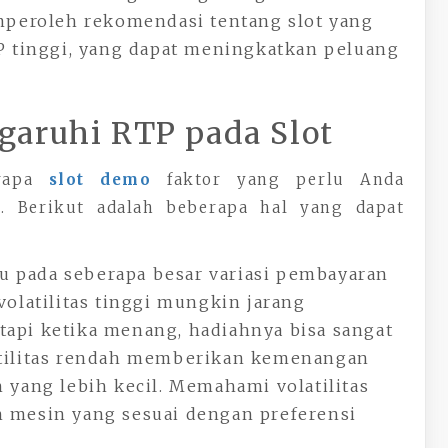
mperoleh rekomendasi tentang slot yang
P tinggi, yang dapat meningkatkan peluang
aruhi RTP pada Slot
erapa
slot demo
faktor yang perlu Anda
. Berikut adalah beberapa hal yang dapat
u pada seberapa besar variasi pembayaran
olatilitas tinggi mungkin jarang
api ketika menang, hadiahnya bisa sangat
olatilitas rendah memberikan kemenangan
 yang lebih kecil. Memahami volatilitas
 mesin yang sesuai dengan preferensi