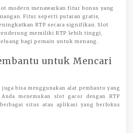
lot modern menawarkan fitur bonus yang
ngan. Fitur seperti putaran gratis,
eningkatkan RTP secara signifikan. Slot
cenderung memiliki RTP lebih tinggi,
peluang bagi pemain untuk menang.
embantu untuk Mencari
a juga bisa menggunakan alat pembantu yang
 Anda menemukan slot gacor dengan RTP
i berbagai situs atau aplikasi yang berfokus