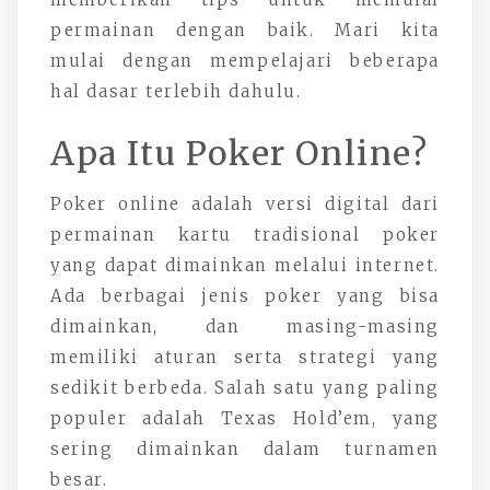
permainan dengan baik. Mari kita
mulai dengan mempelajari beberapa
hal dasar terlebih dahulu.
Apa Itu Poker Online?
Poker online adalah versi digital dari
permainan kartu tradisional poker
yang dapat dimainkan melalui internet.
Ada berbagai jenis poker yang bisa
dimainkan, dan masing-masing
memiliki aturan serta strategi yang
sedikit berbeda. Salah satu yang paling
populer adalah Texas Hold’em, yang
sering dimainkan dalam turnamen
besar.