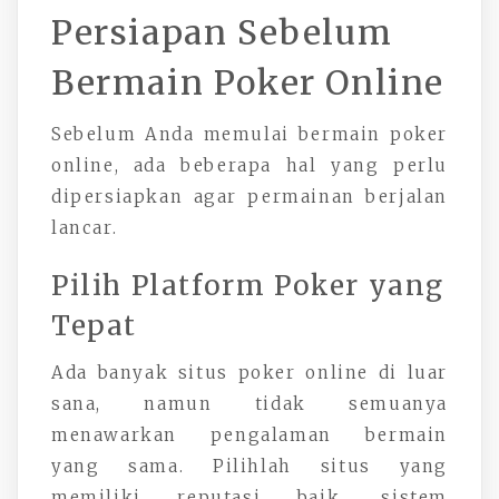
Persiapan Sebelum
Bermain Poker Online
Sebelum Anda memulai bermain poker
online, ada beberapa hal yang perlu
dipersiapkan agar permainan berjalan
lancar.
Pilih Platform Poker yang
Tepat
Ada banyak situs poker online di luar
sana, namun tidak semuanya
menawarkan pengalaman bermain
yang sama. Pilihlah situs yang
memiliki reputasi baik, sistem