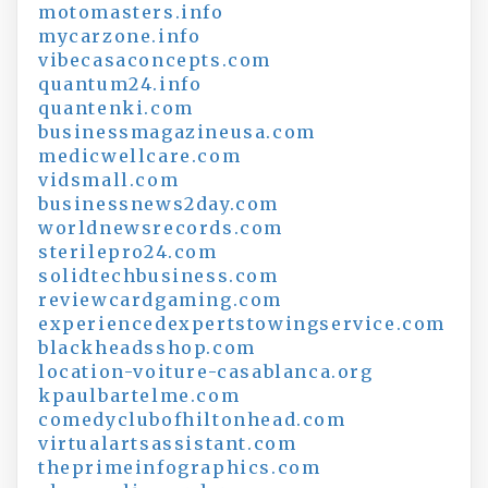
motomasters.info
mycarzone.info
vibecasaconcepts.com
quantum24.info
quantenki.com
businessmagazineusa.com
medicwellcare.com
vidsmall.com
businessnews2day.com
worldnewsrecords.com
sterilepro24.com
solidtechbusiness.com
reviewcardgaming.com
experiencedexpertstowingservice.com
blackheadsshop.com
location-voiture-casablanca.org
kpaulbartelme.com
comedyclubofhiltonhead.com
virtualartsassistant.com
theprimeinfographics.com