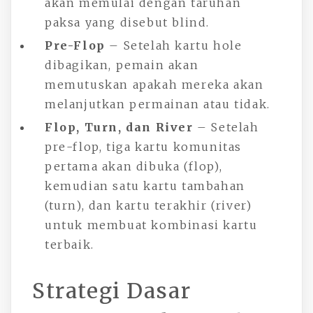
akan memulai dengan taruhan
paksa yang disebut blind.
Pre-Flop
– Setelah kartu hole
dibagikan, pemain akan
memutuskan apakah mereka akan
melanjutkan permainan atau tidak.
Flop, Turn, dan River
– Setelah
pre-flop, tiga kartu komunitas
pertama akan dibuka (flop),
kemudian satu kartu tambahan
(turn), dan kartu terakhir (river)
untuk membuat kombinasi kartu
terbaik.
Strategi Dasar