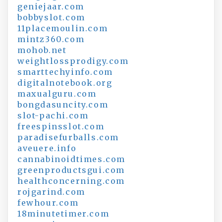
geniejaar.com
bobbyslot.com
11placemoulin.com
mintz360.com
mohob.net
weightlossprodigy.com
smarttechyinfo.com
digitalnotebook.org
maxualguru.com
bongdasuncity.com
slot-pachi.com
freespinsslot.com
paradisefurballs.com
aveuere.info
cannabinoidtimes.com
greenproductsgui.com
healthconcerning.com
rojgarind.com
fewhour.com
18minutetimer.com