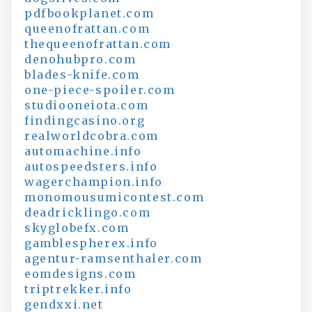
pdfbookplanet.com
queenofrattan.com
thequeenofrattan.com
denohubpro.com
blades-knife.com
one-piece-spoiler.com
studiooneiota.com
findingcasino.org
realworldcobra.com
automachine.info
autospeedsters.info
wagerchampion.info
monomousumicontest.com
deadricklingo.com
skyglobefx.com
gamblespherex.info
agentur-ramsenthaler.com
eomdesigns.com
triptrekker.info
gendxxi.net