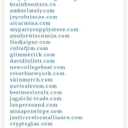
brainboosters.co
amberlately.com
joycebriscoe.com
aicarmina.com
mypartysupplystore.com
annforwisconsin.com
findjaipur.com
cultofjim.com
glimmerick.com
davidfollett.com
newcollegebeat.com
reverbnewyork.com
skinmerch.com
usvisaforum.com
bestmovierulz.com
jagalchi-trade.com
loopersound.com
minapenelope.com
justicereformalliance.com
cryptoglax.com