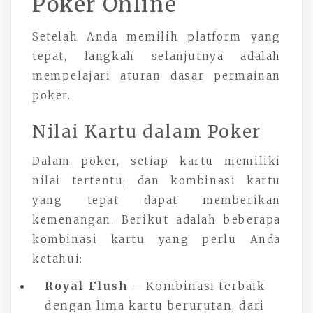
Poker Online
Setelah Anda memilih platform yang
tepat, langkah selanjutnya adalah
mempelajari aturan dasar permainan
poker.
Nilai Kartu dalam Poker
Dalam poker, setiap kartu memiliki
nilai tertentu, dan kombinasi kartu
yang tepat dapat memberikan
kemenangan. Berikut adalah beberapa
kombinasi kartu yang perlu Anda
ketahui:
Royal Flush
– Kombinasi terbaik
dengan lima kartu berurutan, dari