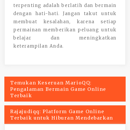
terpenting adalah berlatih dan bermain
dengan hati-hati. Jangan takut untuk
membuat kesalahan, karena setiap
permainan memberikan peluang untuk
belajar dan meningkatkan
keterampilan Anda.
Post
Temukan Keseruan MarioQQ:
Pengalaman Bermain Game Online
navigation
Terbaik
Rajajudiqq: Platform Game Online
Terbaik untuk Hiburan Mendebarkan