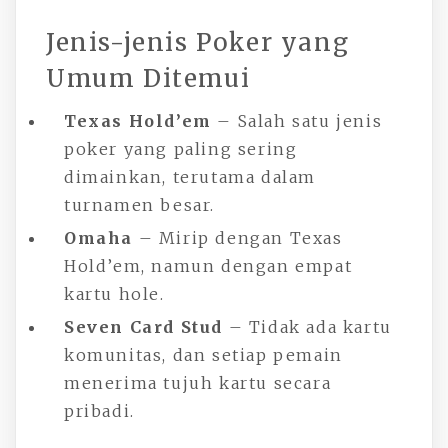
Jenis-jenis Poker yang
Umum Ditemui
Texas Hold’em
– Salah satu jenis
poker yang paling sering
dimainkan, terutama dalam
turnamen besar.
Omaha
– Mirip dengan Texas
Hold’em, namun dengan empat
kartu hole.
Seven Card Stud
– Tidak ada kartu
komunitas, dan setiap pemain
menerima tujuh kartu secara
pribadi.