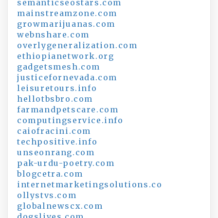
semanticseostars.com
mainstreamzone.com
growmarijuanas.com
webnshare.com
overlygeneralization.com
ethiopianetwork.org
gadgetsmesh.com
justicefornevada.com
leisuretours.info
hellotbsbro.com
farmandpetscare.com
computingservice.info
caiofracini.com
techpositive.info
unseonrang.com
pak-urdu-poetry.com
blogcetra.com
internetmarketingsolutions.co
ollystvs.com
globalnewscx.com
dogslives.com