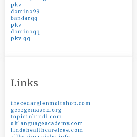
pkv
domino99
bandarqq
pkv
dominoqq
pkv qq
Links
thecedarglenmaltshop.com
georgemason.org
topicinhindi.com
uklanguageacademy.com
lindehealthcarefree.com
allbusinessjobs.info