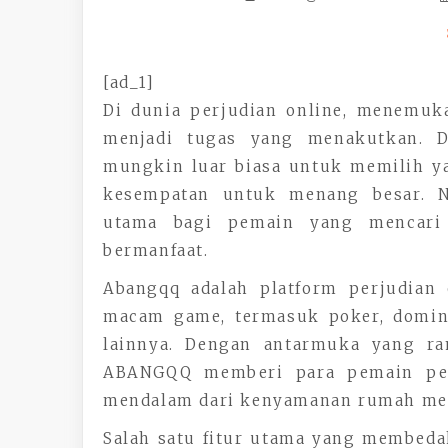
[ad_1]
Di dunia perjudian online, menemuk
menjadi tugas yang menakutkan. D
mungkin luar biasa untuk memilih y
kesempatan untuk menang besar. N
utama bagi pemain yang mencari
bermanfaat.
Abangqq adalah platform perjudian
macam game, termasuk poker, domino
lainnya. Dengan antarmuka yang r
ABANGQQ memberi para pemain pe
mendalam dari kenyamanan rumah mer
Salah satu fitur utama yang membeda