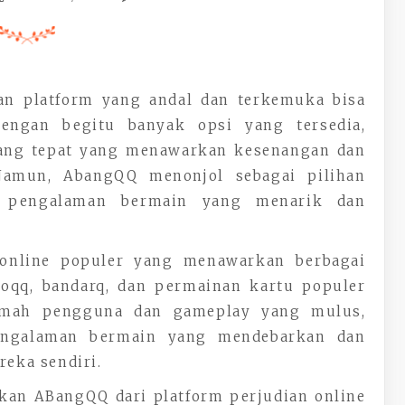
an platform yang andal dan terkemuka bisa
engan begitu banyak opsi yang tersedia,
ang tepat yang menawarkan kesenangan dan
amun, AbangQQ menonjol sebagai pilihan
 pengalaman bermain yang menarik dan
 online populer yang menawarkan berbagai
qq, bandarq, dan permainan kartu populer
amah pengguna dan gameplay yang mulus,
ngalaman bermain yang mendebarkan dan
eka sendiri.
kan ABangQQ dari platform perjudian online