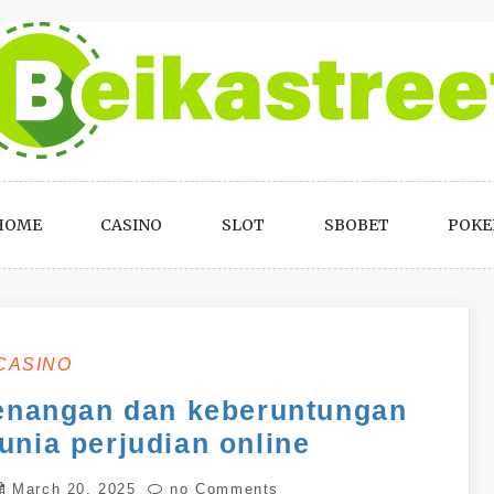
HOME
CASINO
SLOT
SBOBET
POKE
CASINO
enangan dan keberuntungan
unia perjudian online
March 20, 2025
no Comments