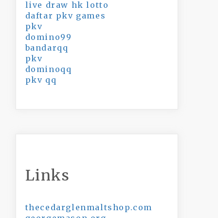
live draw hk lotto
daftar pkv games
pkv
domino99
bandarqq
pkv
dominoqq
pkv qq
Links
thecedarglenmaltshop.com