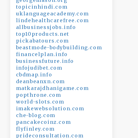
georgemason.org
topicinhindi.com
uklanguageacademy.com
lindehealthcarefree.com
allbusinessjobs.info
top10products.net
pickabatours.com
beastmode-bodybuilding.com
financelplan.info
businessfuture.info
infojudibet.com
cbdmap.info
deanbeanxn.com
matkarajdhanigame.com
popthrone.com
world-slots.com
imakewebsolution.com
che-blog.com
pancakecoinz.com
flyfinley.com
prideconsultation.com