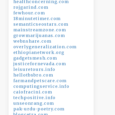
healthconcerning.com
rojgarind.com
fewhour.com
18minutetimer.com
semanticseostars.com
mainstreamzone.com
growmarijuanas.com
webnshare.com
overlygeneralization.com
ethiopianetwork.org
gadgetsmesh.com
justicefornevada.com
leisuretours.info
hellotbsbro.com
farmandpetscare.com
computingservice.info
caiofracini.com
techpositive.info
unseonrang.com
pak-urdu-poetry.com
blogcetra.com