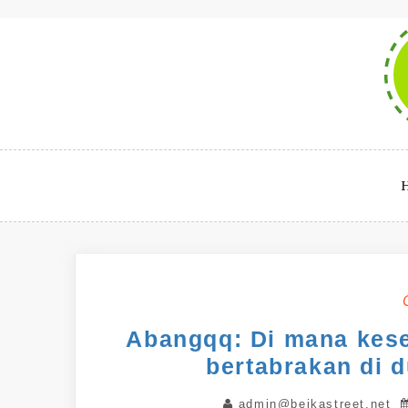
Skip
to
content
Abangqq: Di mana kes
bertabrakan di d
admin@beikastreet.net