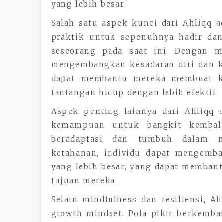
yang lebih besar.
Salah satu aspek kunci dari Ahliqq a
praktik untuk sepenuhnya hadir dan
seseorang pada saat ini. Dengan m
mengembangkan kesadaran diri dan k
dapat membantu mereka membuat ke
tantangan hidup dengan lebih efektif.
Aspek penting lainnya dari Ahliqq 
kemampuan untuk bangkit kembali
beradaptasi dan tumbuh dalam 
ketahanan, individu dapat mengemba
yang lebih besar, yang dapat memba
tujuan mereka.
Selain mindfulness dan resiliensi, 
growth mindset. Pola pikir berkemb