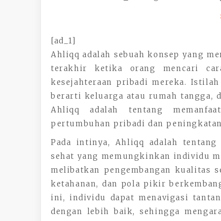
[ad_1]
Ahliqq adalah sebuah konsep yang me
terakhir ketika orang mencari c
kesejahteraan pribadi mereka. Istila
berarti keluarga atau rumah tangga, da
Ahliqq adalah tentang memanfaa
pertumbuhan pribadi dan peningkatan 
Pada intinya, Ahliqq adalah tentan
sehat yang memungkinkan individu me
melibatkan pengembangan kualitas se
ketahanan, dan pola pikir berkemba
ini, individu dapat menavigasi tan
dengan lebih baik, sehingga mengar