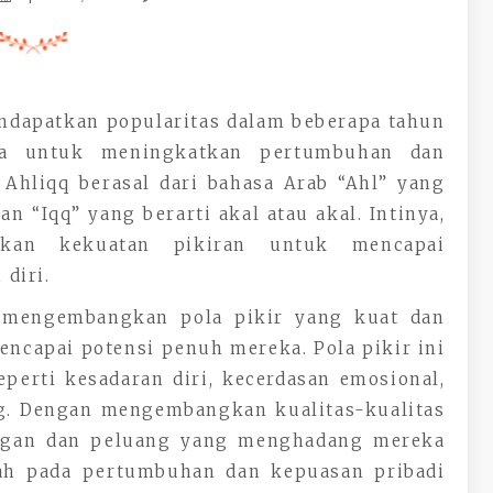
ndapatkan popularitas dalam beberapa tahun
ara untuk meningkatkan pertumbuhan dan
h Ahliqq berasal dari bahasa Arab “Ahl” yang
n “Iqq” yang berarti akal atau akal. Intinya,
tkan kekuatan pikiran untuk mencapai
diri.
g mengembangkan pola pikir yang kuat dan
ncapai potensi penuh mereka. Pola pikir ini
perti kesadaran diri, kecerdasan emosional,
ng. Dengan mengembangkan kualitas-kualitas
tangan dan peluang yang menghadang mereka
ah pada pertumbuhan dan kepuasan pribadi