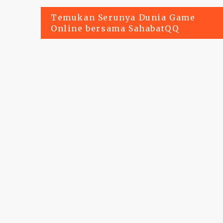
Post
Temukan Serunya Dunia Game
Online bersama SahabatQQ
navigation