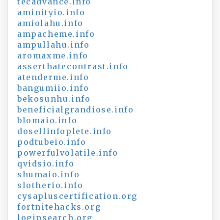
tecadvance.info
aminityio.info
amiolahu.info
ampacheme.info
ampullahu.info
aromaxme.info
asserthatecontrast.info
atenderme.info
bangumiio.info
bekosunhu.info
beneficialgrandiose.info
blomaio.info
dosellinfoplete.info
podtubeio.info
powerfulvolatile.info
qvidsio.info
shumaio.info
slotherio.info
cysapluscertification.org
fortnitehacks.org
loginsearch.org