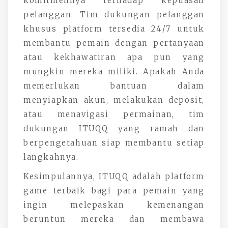
komitmennya terhadap kepuasan
pelanggan. Tim dukungan pelanggan
khusus platform tersedia 24/7 untuk
membantu pemain dengan pertanyaan
atau kekhawatiran apa pun yang
mungkin mereka miliki. Apakah Anda
memerlukan bantuan dalam
menyiapkan akun, melakukan deposit,
atau menavigasi permainan, tim
dukungan ITUQQ yang ramah dan
berpengetahuan siap membantu setiap
langkahnya.
Kesimpulannya, ITUQQ adalah platform
game terbaik bagi para pemain yang
ingin melepaskan kemenangan
beruntun mereka dan membawa