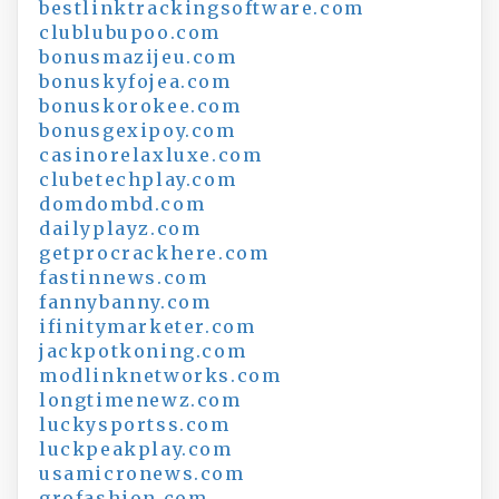
bestlinktrackingsoftware.com
clublubupoo.com
bonusmazijeu.com
bonuskyfojea.com
bonuskorokee.com
bonusgexipoy.com
casinorelaxluxe.com
clubetechplay.com
domdombd.com
dailyplayz.com
getprocrackhere.com
fastinnews.com
fannybanny.com
ifinitymarketer.com
jackpotkoning.com
modlinknetworks.com
longtimenewz.com
luckysportss.com
luckpeakplay.com
usamicronews.com
grofashion.com