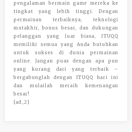
pengalaman bermain game mereka ke
tingkat yang lebih tinggi. Dengan
permainan terbaiknya, teknologi
mutakhir, bonus besar, dan dukungan
pelanggan yang luar biasa, ITUQQ
memiliki semua yang Anda butuhkan
untuk sukses di dunia permainan
online. Jangan puas dengan apa pun
yang kurang dari yang terbaik –
bergabunglah dengan ITUQQ hari ini
dan mulailah meraih kemenangan
besar!
[ad_2]