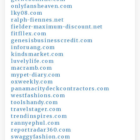
onlyfansheaven.com
lky08.com
ralph-fiennes.net
fielder-maximum-discount.net
fitfllex.com
genesisbusinesscredit.com
inforuang.com
kindsmarket.com
luvelylife.com
macramb.com
mypet-diary.com
oxweekly.com
panamacitydeckcontractors.com
westfashions.com
toolshandy.com
travelstager.com
trendinspires.com
rannyephul.com
reportradar360.com
swaggyfashion.com