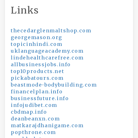
Links
thecedarglenmaltshop.com
georgemason.org
topicinhindi.com
uklanguageacademy.com
lindehealthcarefree.com
allbusinessjobs.info
top10products.net
pickabatours.com
beastmode-bodybuilding.com
financelplan.info
businessfuture.info
infojudibet.com
cbdmap.info
deanbeanxn.com
matkarajdhanigame.com
popthrone.com