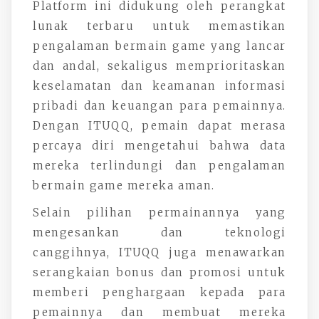
Platform ini didukung oleh perangkat
lunak terbaru untuk memastikan
pengalaman bermain game yang lancar
dan andal, sekaligus memprioritaskan
keselamatan dan keamanan informasi
pribadi dan keuangan para pemainnya.
Dengan ITUQQ, pemain dapat merasa
percaya diri mengetahui bahwa data
mereka terlindungi dan pengalaman
bermain game mereka aman.
Selain pilihan permainannya yang
mengesankan dan teknologi
canggihnya, ITUQQ juga menawarkan
serangkaian bonus dan promosi untuk
memberi penghargaan kepada para
pemainnya dan membuat mereka