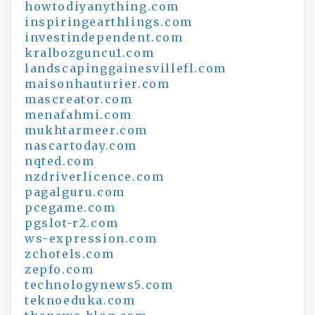
howtodiyanything.com
inspiringearthlings.com
investindependent.com
kralbozguncu1.com
landscapinggainesvillefl.com
maisonhauturier.com
mascreator.com
menafahmi.com
mukhtarmeer.com
nascartoday.com
nqted.com
nzdriverlicence.com
pagalguru.com
pcegame.com
pgslot-r2.com
ws-expression.com
zchotels.com
zepfo.com
technologynews5.com
teknoeduka.com