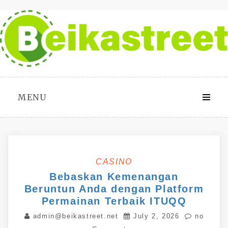
Skip
to
content
MENU
CASINO
Bebaskan Kemenangan
Beruntun Anda dengan Platform
Permainan Terbaik ITUQQ
admin@beikastreet.net
July 2, 2026
no