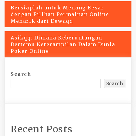
Post
Bersiaplah untuk Menang Besar
dengan Pilihan Permainan Online
navigation
Menarik dari Dewaqq
Asikqq: Dimana Keberuntungan
Bertemu Keterampilan Dalam Dunia
Poker Online
Search
Search
Recent Posts