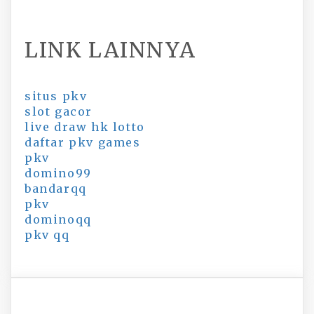
LINK LAINNYA
situs pkv
slot gacor
live draw hk lotto
daftar pkv games
pkv
domino99
bandarqq
pkv
dominoqq
pkv qq