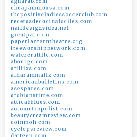
agharab.com
cheapammousa.com
thepositiveladiessoccerclub.com
recetasdecocinafaciles.com
naildesignsidea.net
greatpai.com
paperlanterntheatre.org
freeworshipnetwork.com
watercraftllc.com
abourge.com
afiliixs.com
alharammallz.com
americanbulletins.com
asespares.com
arabianstime.com
atticabblues.com
autometropolist.com
beautycreamreview.com
coinmoh.com
cyclopsreview.com
dattgen.com