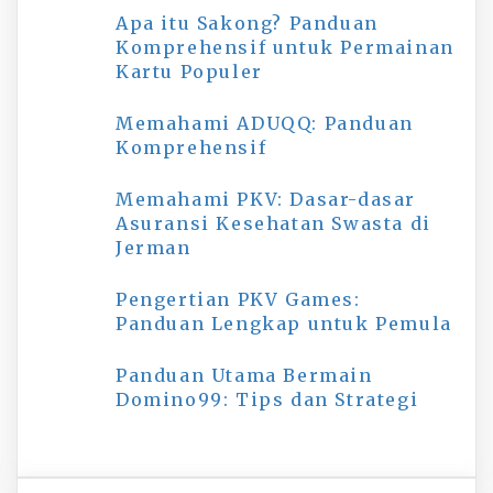
Apa itu Sakong? Panduan
Komprehensif untuk Permainan
Kartu Populer
Memahami ADUQQ: Panduan
Komprehensif
Memahami PKV: Dasar-dasar
Asuransi Kesehatan Swasta di
Jerman
Pengertian PKV Games:
Panduan Lengkap untuk Pemula
Panduan Utama Bermain
Domino99: Tips dan Strategi