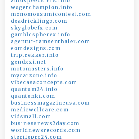
autospeedsters.info
wagerchampion.info
monomousumicontest.com
deadricklingo.com
skyglobefx.com
gamblespherex.info
agentur-ramsenthaler.com
eomdesigns.com
triptrekker.info
gendxxi.net
motomasters.info
mycarzone.info
vibecasaconcepts.com
quantum24.info
quantenki.com
businessmagazineusa.com
medicwellcare.com
vidsmall.com
businessnews2day.com
worldnewsrecords.com
sterilepro24.com