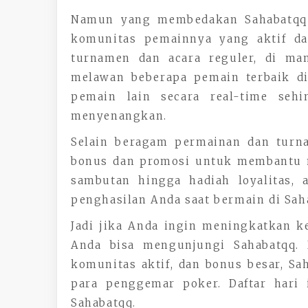
Namun yang membedakan Sahabatqq d
komunitas pemainnya yang aktif da
turnamen dan acara reguler, di ma
melawan beberapa pemain terbaik di
pemain lain secara real-time se
menyenangkan.
Selain beragam permainan dan turn
bonus dan promosi untuk membantu 
sambutan hingga hadiah loyalitas,
penghasilan Anda saat bermain di Sah
Jadi jika Anda ingin meningkatkan k
Anda bisa mengunjungi Sahabatqq.
komunitas aktif, dan bonus besar, S
para penggemar poker. Daftar hari 
Sahabatqq.