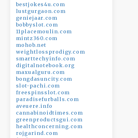
bestjokes4u.com
lustgurgaon.com
geniejaar.com
bobbyslot.com
11placemoulin.com
mintz360.com
mohob.net
weightlossprodigy.com
smarttechyinfo.com
digitalnotebook.org
maxualguru.com
bongdasuncity.com
slot-pachi.com
freespinsslot.com
paradisefurballs.com
aveuere.info
cannabinoidtimes.com
greenproductsgui.com
healthconcerning.com
rojgarind.com