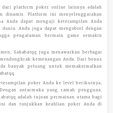
ari platform poker online lainnya adalah
n dinamis. Platform ini menyelenggarakan
na Anda dapat menguji keterampilan Anda
 dunia. Anda juga dapat mengobrol dengan
hingga pengalaman bermain game semakin
amen, Sahabatqq juga menawarkan berbagai
mendongkrak kemenangan Anda. Dari bonus
 ada banyak peluang untuk memaksimalkan
abatqq.
eterampilan poker Anda ke level berikutnya,
 Dengan antarmuka yang ramah pengguna,
ahabatqq adalah tujuan permainan utama bagi
ini dan tunjukkan keahlian poker Anda di