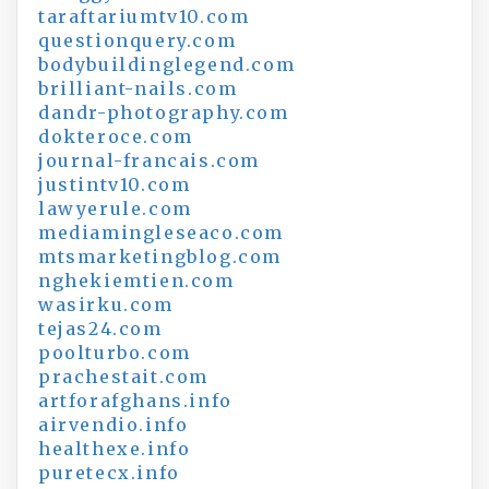
taraftariumtv10.com
questionquery.com
bodybuildinglegend.com
brilliant-nails.com
dandr-photography.com
dokteroce.com
journal-francais.com
justintv10.com
lawyerule.com
mediamingleseaco.com
mtsmarketingblog.com
nghekiemtien.com
wasirku.com
tejas24.com
poolturbo.com
prachestait.com
artforafghans.info
airvendio.info
healthexe.info
puretecx.info