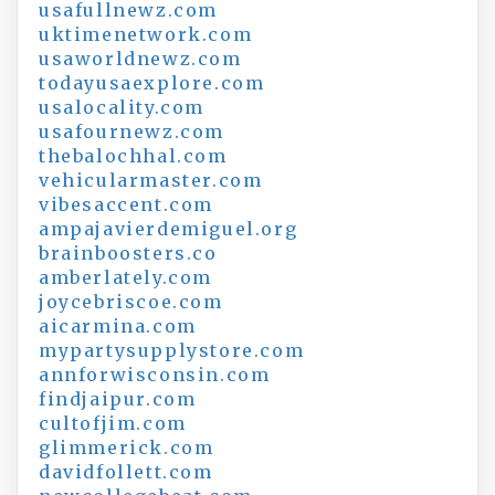
usafullnewz.com
uktimenetwork.com
usaworldnewz.com
todayusaexplore.com
usalocality.com
usafournewz.com
thebalochhal.com
vehicularmaster.com
vibesaccent.com
ampajavierdemiguel.org
brainboosters.co
amberlately.com
joycebriscoe.com
aicarmina.com
mypartysupplystore.com
annforwisconsin.com
findjaipur.com
cultofjim.com
glimmerick.com
davidfollett.com