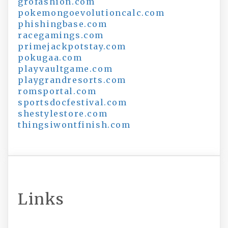
grofashion.com
pokemongoevolutioncalc.com
phishingbase.com
racegamings.com
primejackpotstay.com
pokugaa.com
playvaultgame.com
playgrandresorts.com
romsportal.com
sportsdocfestival.com
shestylestore.com
thingsiwontfinish.com
Links