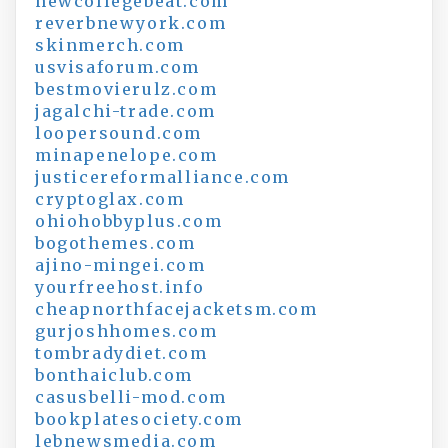
newcollegebeat.com
reverbnewyork.com
skinmerch.com
usvisaforum.com
bestmovierulz.com
jagalchi-trade.com
loopersound.com
minapenelope.com
justicereformalliance.com
cryptoglax.com
ohiohobbyplus.com
bogothemes.com
ajino-mingei.com
yourfreehost.info
cheapnorthfacejacketsm.com
gurjoshhomes.com
tombradydiet.com
bonthaiclub.com
casusbelli-mod.com
bookplatesociety.com
lebnewsmedia.com