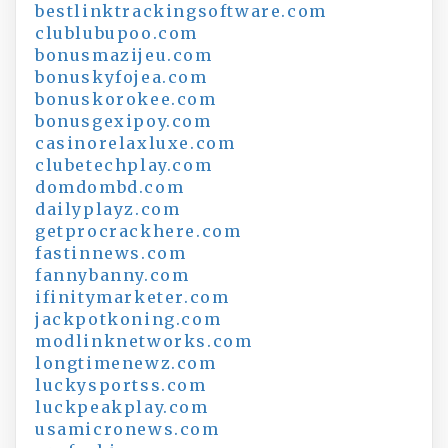
bestlinktrackingsoftware.com
clublubupoo.com
bonusmazijeu.com
bonuskyfojea.com
bonuskorokee.com
bonusgexipoy.com
casinorelaxluxe.com
clubetechplay.com
domdombd.com
dailyplayz.com
getprocrackhere.com
fastinnews.com
fannybanny.com
ifinitymarketer.com
jackpotkoning.com
modlinknetworks.com
longtimenewz.com
luckysportss.com
luckpeakplay.com
usamicronews.com