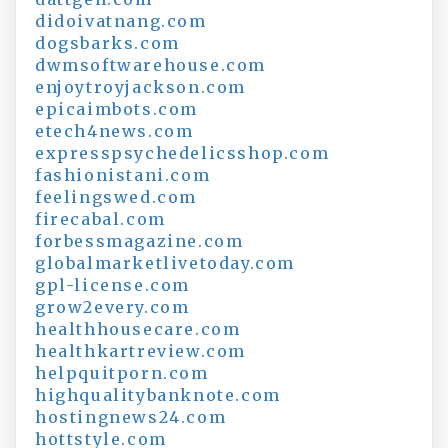
didoivatnang.com
dogsbarks.com
dwmsoftwarehouse.com
enjoytroyjackson.com
epicaimbots.com
etech4news.com
expresspsychedelicsshop.com
fashionistani.com
feelingswed.com
firecabal.com
forbessmagazine.com
globalmarketlivetoday.com
gpl-license.com
grow2every.com
healthhousecare.com
healthkartreview.com
helpquitporn.com
highqualitybanknote.com
hostingnews24.com
hottstyle.com