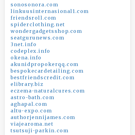
sonosonora.com
linkuusinternasional1.com
friendsroll.com
spiderclothing.net
wondergadgetsshop.com
seatgurunews.com
3net.info
codeplex.info
okena.info
akunidpropokerqq.com
bespokecardetailing.com
bestfriendscredit.com
elibrary.biz
eczema-naturalcures.com
astro-bath.com
aghapal.com
altu-expo.com
authorjennijames.com
viajearoma.net
tsutsuji-parkin.com