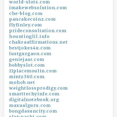
world-slots.com
imakewebsolution.com
che-blog.com
pancakecoinz.com
flyfinley.com
prideconsultation.com
hountinglil.info
chakraaffirmations.net
bestjokes4u.com
lustgurgaon.com
geniejaar.com
bobbyslot.com
11placemoulin.com
mintz360.com
mohob.net
weightlossprodigy.com
smarttechyinfo.com
digitalnotebook.org
maxualguru.com
bongdasuncity.com
slot-pachi.com