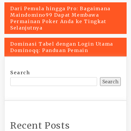
Post
Dari Pemula hingga Pro: Bagaimana
Maindomino99 Dapat Membawa
navigation
Permainan Poker Anda ke Tingkat
Selanjutnya
Dominasi Tabel dengan Login Utama
Dominoqq: Panduan Pemain
Search
Search
Recent Posts