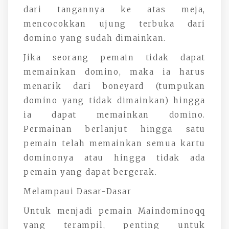
dari tangannya ke atas meja,
mencocokkan ujung terbuka dari
domino yang sudah dimainkan.
Jika seorang pemain tidak dapat
memainkan domino, maka ia harus
menarik dari boneyard (tumpukan
domino yang tidak dimainkan) hingga
ia dapat memainkan domino.
Permainan berlanjut hingga satu
pemain telah memainkan semua kartu
dominonya atau hingga tidak ada
pemain yang dapat bergerak.
Melampaui Dasar-Dasar
Untuk menjadi pemain Maindominoqq
yang terampil, penting untuk