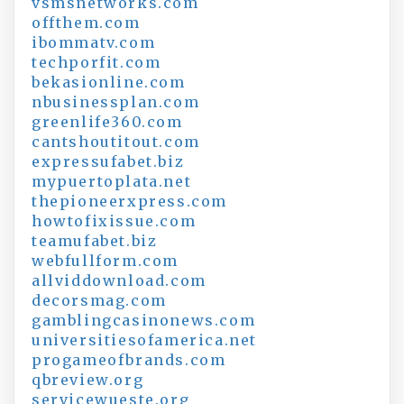
vsmsnetworks.com
offthem.com
ibommatv.com
techporfit.com
bekasionline.com
nbusinessplan.com
greenlife360.com
cantshoutitout.com
expressufabet.biz
mypuertoplata.net
thepioneerxpress.com
howtofixissue.com
teamufabet.biz
webfullform.com
allviddownload.com
decorsmag.com
gamblingcasinonews.com
universitiesofamerica.net
progameofbrands.com
qbreview.org
servicewueste.org