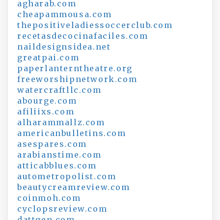
agharab.com
cheapammousa.com
thepositiveladiessoccerclub.com
recetasdecocinafaciles.com
naildesignsidea.net
greatpai.com
paperlanterntheatre.org
freeworshipnetwork.com
watercraftllc.com
abourge.com
afiliixs.com
alharammallz.com
americanbulletins.com
asespares.com
arabianstime.com
atticabblues.com
autometropolist.com
beautycreamreview.com
coinmoh.com
cyclopsreview.com
dattgen.com