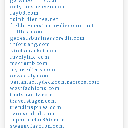
getwebonline.com
onlyfansheaven.com
lky08.com
ralph-fiennes.net
fielder-maximum-discount.net
fitfllex.com
genesisbusinesscredit.com
inforuang.com
kindsmarket.com
luvelylife.com
macramb.com
mypet-diary.com
oxweekly.com
panamacitydeckcontractors.com
westfashions.com
toolshandy.com
travelstager.com
trendinspires.com
rannyephul.com
reportradar360.com
swaggyfashion.com