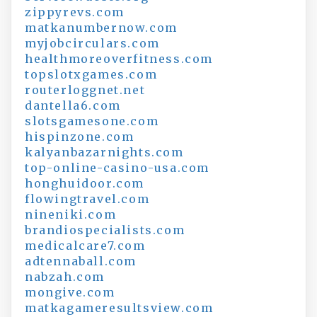
zippyrevs.com
matkanumbernow.com
myjobcirculars.com
healthmoreoverfitness.com
topslotxgames.com
routerloggnet.net
dantella6.com
slotsgamesone.com
hispinzone.com
kalyanbazarnights.com
top-online-casino-usa.com
honghuidoor.com
flowingtravel.com
nineniki.com
brandiospecialists.com
medicalcare7.com
adtennaball.com
nabzah.com
mongive.com
matkagameresultsview.com