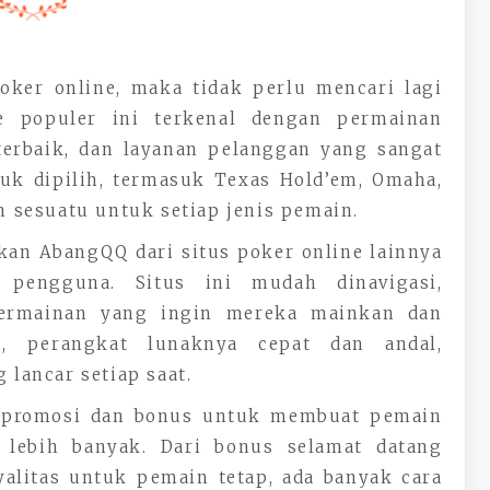
oker online, maka tidak perlu mencari lagi
e populer ini terkenal dengan permainan
 terbaik, dan layanan pelanggan yang sangat
uk dipilih, termasuk Texas Hold’em, Omaha,
 sesuatu untuk setiap jenis pemain.
kan AbangQQ dari situs poker online lainnya
pengguna. Situs ini mudah dinavigasi,
rmainan yang ingin mereka mainkan dan
u, perangkat lunaknya cepat dan andal,
lancar setiap saat.
 promosi dan bonus untuk membuat pemain
lebih banyak. Dari bonus selamat datang
alitas untuk pemain tetap, ada banyak cara