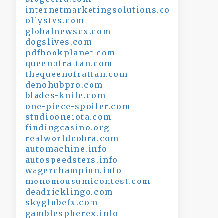
internetmarketingsolutions.co
ollystvs.com
globalnewscx.com
dogslives.com
pdfbookplanet.com
queenofrattan.com
thequeenofrattan.com
denohubpro.com
blades-knife.com
one-piece-spoiler.com
studiooneiota.com
findingcasino.org
realworldcobra.com
automachine.info
autospeedsters.info
wagerchampion.info
monomousumicontest.com
deadricklingo.com
skyglobefx.com
gamblespherex.info