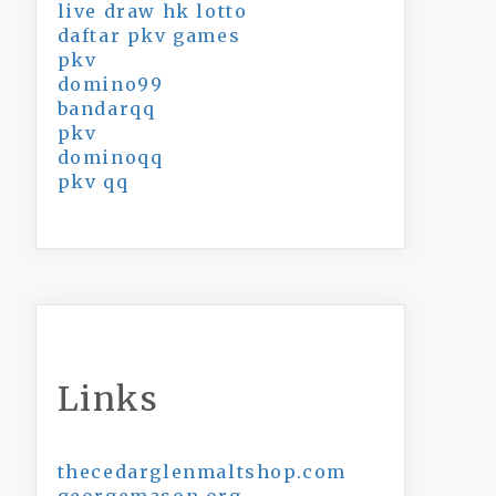
live draw hk lotto
daftar pkv games
pkv
domino99
bandarqq
pkv
dominoqq
pkv qq
Links
thecedarglenmaltshop.com