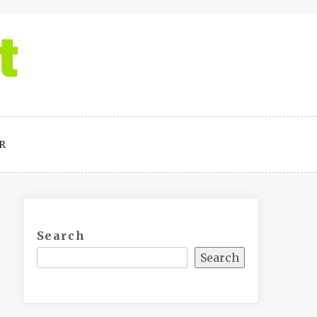
R
Search
Search