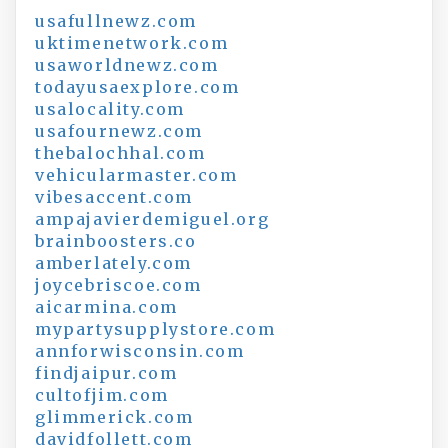
usafullnewz.com
uktimenetwork.com
usaworldnewz.com
todayusaexplore.com
usalocality.com
usafournewz.com
thebalochhal.com
vehicularmaster.com
vibesaccent.com
ampajavierdemiguel.org
brainboosters.co
amberlately.com
joycebriscoe.com
aicarmina.com
mypartysupplystore.com
annforwisconsin.com
findjaipur.com
cultofjim.com
glimmerick.com
davidfollett.com