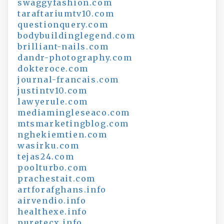
swaggyfashion.com
taraftariumtv10.com
questionquery.com
bodybuildinglegend.com
brilliant-nails.com
dandr-photography.com
dokteroce.com
journal-francais.com
justintv10.com
lawyerule.com
mediamingleseaco.com
mtsmarketingblog.com
nghekiemtien.com
wasirku.com
tejas24.com
poolturbo.com
prachestait.com
artforafghans.info
airvendio.info
healthexe.info
puretecx.info