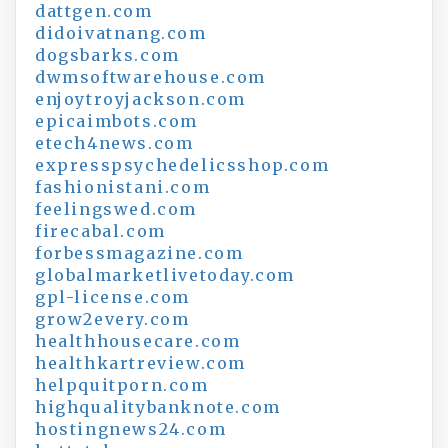
dattgen.com
didoivatnang.com
dogsbarks.com
dwmsoftwarehouse.com
enjoytroyjackson.com
epicaimbots.com
etech4news.com
expresspsychedelicsshop.com
fashionistani.com
feelingswed.com
firecabal.com
forbessmagazine.com
globalmarketlivetoday.com
gpl-license.com
grow2every.com
healthhousecare.com
healthkartreview.com
helpquitporn.com
highqualitybanknote.com
hostingnews24.com