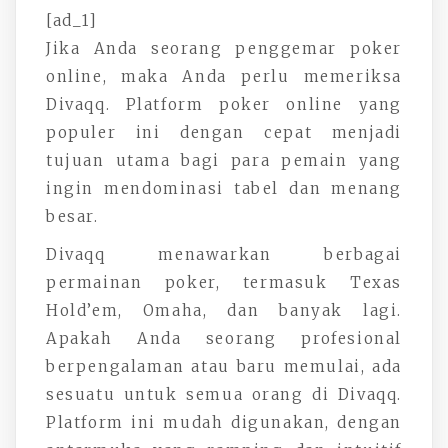
[ad_1]
Jika Anda seorang penggemar poker
online, maka Anda perlu memeriksa
Divaqq. Platform poker online yang
populer ini dengan cepat menjadi
tujuan utama bagi para pemain yang
ingin mendominasi tabel dan menang
besar.
Divaqq menawarkan berbagai
permainan poker, termasuk Texas
Hold’em, Omaha, dan banyak lagi.
Apakah Anda seorang profesional
berpengalaman atau baru memulai, ada
sesuatu untuk semua orang di Divaqq.
Platform ini mudah digunakan, dengan