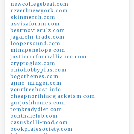
newcollegebeat.com
reverbnewyork.com
skinmerch.com
usvisaforum.com
bestmovierulz.com
jagalchi-trade.com
loopersound.com
minapenelope.com
justicereformalliance.com
cryptoglax.com
ohiohobbyplus.com
bogothemes.com
ajino-mingei.com
yourfreehost.info
cheapnorthfacejacketsm.com
gurjoshhomes.com
tombradydiet.com
bonthaiclub.com
casusbelli-mod.com
bookplatesociety.com