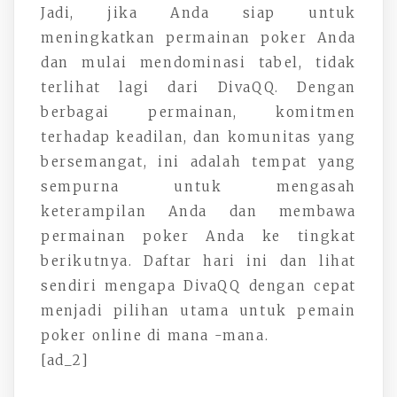
Jadi, jika Anda siap untuk
meningkatkan permainan poker Anda
dan mulai mendominasi tabel, tidak
terlihat lagi dari DivaQQ. Dengan
berbagai permainan, komitmen
terhadap keadilan, dan komunitas yang
bersemangat, ini adalah tempat yang
sempurna untuk mengasah
keterampilan Anda dan membawa
permainan poker Anda ke tingkat
berikutnya. Daftar hari ini dan lihat
sendiri mengapa DivaQQ dengan cepat
menjadi pilihan utama untuk pemain
poker online di mana -mana.
[ad_2]