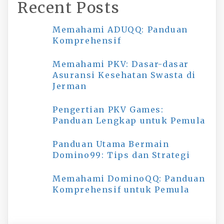
Recent Posts
Memahami ADUQQ: Panduan
Komprehensif
Memahami PKV: Dasar-dasar
Asuransi Kesehatan Swasta di
Jerman
Pengertian PKV Games:
Panduan Lengkap untuk Pemula
Panduan Utama Bermain
Domino99: Tips dan Strategi
Memahami DominoQQ: Panduan
Komprehensif untuk Pemula