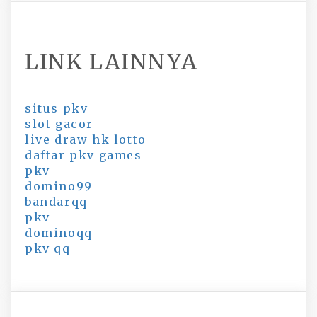
LINK LAINNYA
situs pkv
slot gacor
live draw hk lotto
daftar pkv games
pkv
domino99
bandarqq
pkv
dominoqq
pkv qq