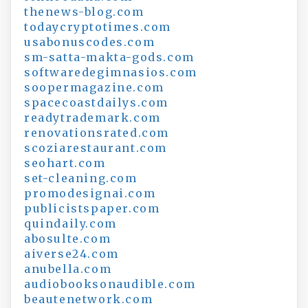
thenews-blog.com
todaycryptotimes.com
usabonuscodes.com
sm-satta-makta-gods.com
softwaredegimnasios.com
soopermagazine.com
spacecoastdailys.com
readytrademark.com
renovationsrated.com
scoziarestaurant.com
seohart.com
set-cleaning.com
promodesignai.com
publicistspaper.com
quindaily.com
abosulte.com
aiverse24.com
anubella.com
audiobooksonaudible.com
beautenetwork.com