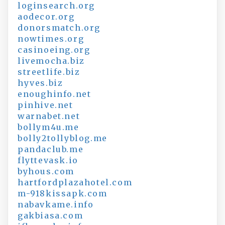
loginsearch.org
aodecor.org
donorsmatch.org
nowtimes.org
casinoeing.org
livemocha.biz
streetlife.biz
hyves.biz
enoughinfo.net
pinhive.net
warnabet.net
bollym4u.me
bolly2tollyblog.me
pandaclub.me
flyttevask.io
byhous.com
hartfordplazahotel.com
m-918kissapk.com
nabavkame.info
gakbiasa.com