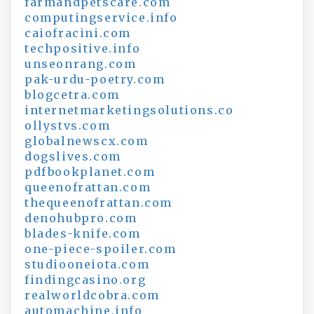
farmandpetscare.com
computingservice.info
caiofracini.com
techpositive.info
unseonrang.com
pak-urdu-poetry.com
blogcetra.com
internetmarketingsolutions.co
ollystvs.com
globalnewscx.com
dogslives.com
pdfbookplanet.com
queenofrattan.com
thequeenofrattan.com
denohubpro.com
blades-knife.com
one-piece-spoiler.com
studiooneiota.com
findingcasino.org
realworldcobra.com
automachine.info