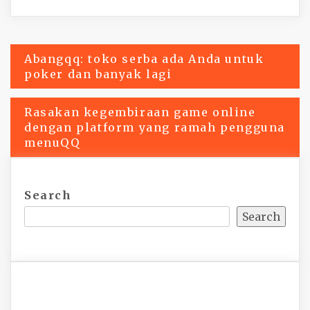
Post
Abangqq: toko serba ada Anda untuk
poker dan banyak lagi
navigation
Rasakan kegembiraan game online
dengan platform yang ramah pengguna
menuQQ
Search
Search