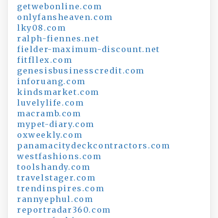
getwebonline.com
onlyfansheaven.com
lky08.com
ralph-fiennes.net
fielder-maximum-discount.net
fitfllex.com
genesisbusinesscredit.com
inforuang.com
kindsmarket.com
luvelylife.com
macramb.com
mypet-diary.com
oxweekly.com
panamacitydeckcontractors.com
westfashions.com
toolshandy.com
travelstager.com
trendinspires.com
rannyephul.com
reportradar360.com