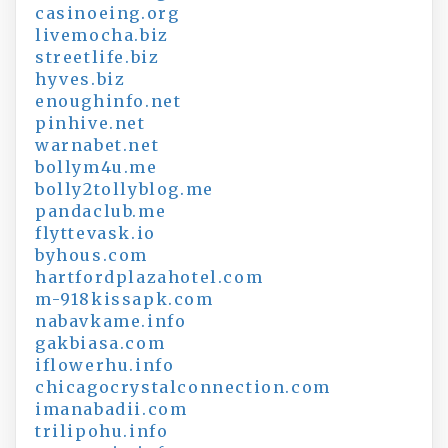
casinoeing.org
livemocha.biz
streetlife.biz
hyves.biz
enoughinfo.net
pinhive.net
warnabet.net
bollym4u.me
bolly2tollyblog.me
pandaclub.me
flyttevask.io
byhous.com
hartfordplazahotel.com
m-918kissapk.com
nabavkame.info
gakbiasa.com
iflowerhu.info
chicagocrystalconnection.com
imanabadii.com
trilipohu.info