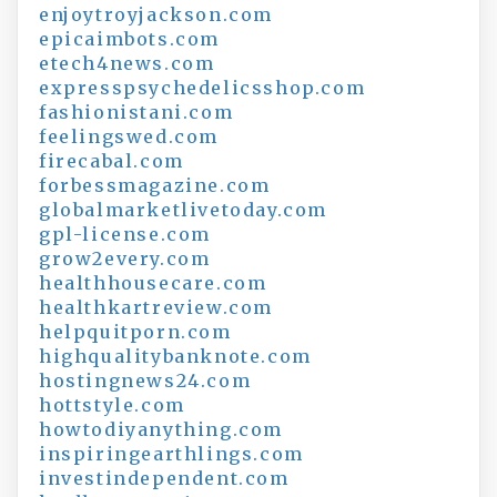
enjoytroyjackson.com
epicaimbots.com
etech4news.com
expresspsychedelicsshop.com
fashionistani.com
feelingswed.com
firecabal.com
forbessmagazine.com
globalmarketlivetoday.com
gpl-license.com
grow2every.com
healthhousecare.com
healthkartreview.com
helpquitporn.com
highqualitybanknote.com
hostingnews24.com
hottstyle.com
howtodiyanything.com
inspiringearthlings.com
investindependent.com