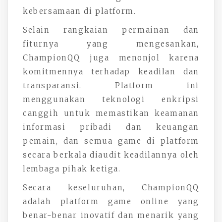
kebersamaan di platform.
Selain rangkaian permainan dan
fiturnya yang mengesankan,
ChampionQQ juga menonjol karena
komitmennya terhadap keadilan dan
transparansi. Platform ini
menggunakan teknologi enkripsi
canggih untuk memastikan keamanan
informasi pribadi dan keuangan
pemain, dan semua game di platform
secara berkala diaudit keadilannya oleh
lembaga pihak ketiga.
Secara keseluruhan, ChampionQQ
adalah platform game online yang
benar-benar inovatif dan menarik yang