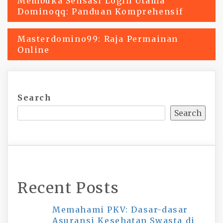
Post
Membuka Sensasi Login Utama
Dominoqq: Panduan Komprehensif
navigation
Masterdomino99: Raja Permainan
Online
Search
Search
Recent Posts
Memahami PKV: Dasar-dasar
Asuransi Kesehatan Swasta di