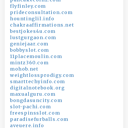
flyfinley.com
prideconsultation.com
hountinglil.info
chakraaffirmations.net
bestjokes4u.com
lustgurgaon.com
geniejaar.com
bobbyslot.com
11placemoulin.com
mintz360.com
mohob.net
weightlossprodigy.com
smarttechyinfo.com
digitalnotebook.org
maxualguru.com
bongdasuncity.com
slot-pachi.com
freespinsslot.com
paradisefurballs.com
aveuere.info