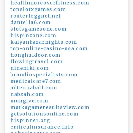
healthmoreoverfitness.com
topslotxgames.com
routerloggnet.net
dantella6.com
slotsgamesone.com
hispinzone.com
kalyanbazarnights.com
top-online-casino-usa.com
honghuidoor.com
flowingtravel.com
nineniki.com
brandiospecialists.com
medicalcare7.com
adtennaball.com
nabzah.com
mongive.com
matkagameresultsview.com
getsolutionsonline.com
hispinner.org
criticalinsurance.info