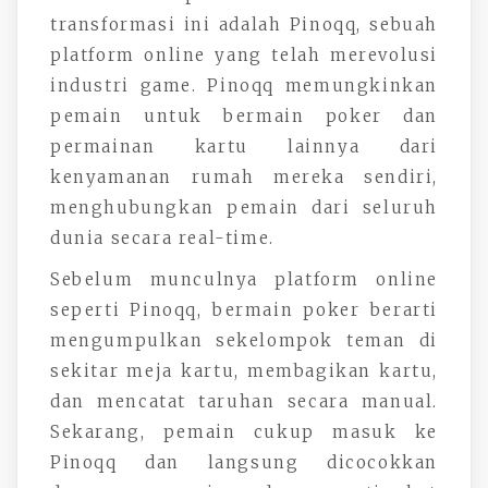
transformasi ini adalah Pinoqq, sebuah
platform online yang telah merevolusi
industri game. Pinoqq memungkinkan
pemain untuk bermain poker dan
permainan kartu lainnya dari
kenyamanan rumah mereka sendiri,
menghubungkan pemain dari seluruh
dunia secara real-time.
Sebelum munculnya platform online
seperti Pinoqq, bermain poker berarti
mengumpulkan sekelompok teman di
sekitar meja kartu, membagikan kartu,
dan mencatat taruhan secara manual.
Sekarang, pemain cukup masuk ke
Pinoqq dan langsung dicocokkan