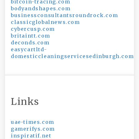
bitcoin-tracing.com
bodyandshapes.com
businessconsultantsroundrock.com
classicglobalnews.com
cybercusp.com
britaintt.com
deconds.com
easycartltd-
domesticcleaningservicesedinburgh.com
Links
uae-times.com
gamerifys.com
inspiratif.net