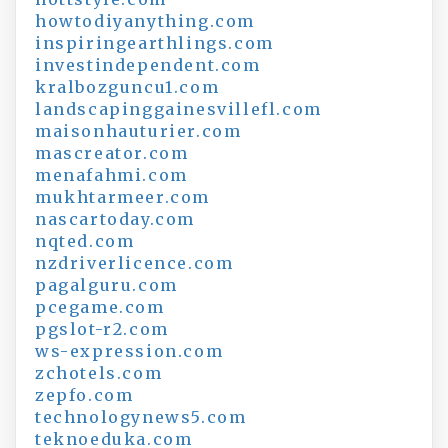
howtodiyanything.com
inspiringearthlings.com
investindependent.com
kralbozguncu1.com
landscapinggainesvillefl.com
maisonhauturier.com
mascreator.com
menafahmi.com
mukhtarmeer.com
nascartoday.com
nqted.com
nzdriverlicence.com
pagalguru.com
pcegame.com
pgslot-r2.com
ws-expression.com
zchotels.com
zepfo.com
technologynews5.com
teknoeduka.com