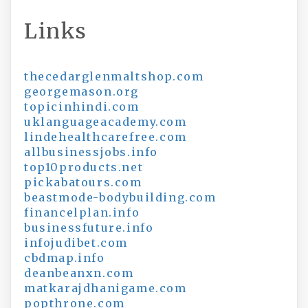
Links
thecedarglenmaltshop.com
georgemason.org
topicinhindi.com
uklanguageacademy.com
lindehealthcarefree.com
allbusinessjobs.info
top10products.net
pickabatours.com
beastmode-bodybuilding.com
financelplan.info
businessfuture.info
infojudibet.com
cbdmap.info
deanbeanxn.com
matkarajdhanigame.com
popthrone.com