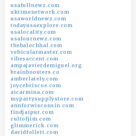
usafullnewz.com
uktimenetwork.com
usaworldnewz.com
todayusaexplore.com
usalocality.com
usafournewz.com
thebalochhal.com
vehicularmaster.com
vibesaccent.com
ampajavierdemiguel.org
brainboosters.co
amberlately.com
joycebriscoe.com
aicarmina.com
mypartysupplystore.com
annforwisconsin.com
findjaipur.com
cultofjim.com
glimmerick.com
davidfollett.com