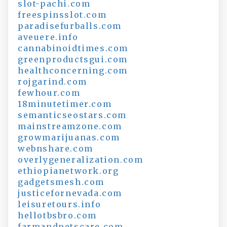
slot-pachi.com
freespinsslot.com
paradisefurballs.com
aveuere.info
cannabinoidtimes.com
greenproductsgui.com
healthconcerning.com
rojgarind.com
fewhour.com
18minutetimer.com
semanticseostars.com
mainstreamzone.com
growmarijuanas.com
webnshare.com
overlygeneralization.com
ethiopianetwork.org
gadgetsmesh.com
justicefornevada.com
leisuretours.info
hellotbsbro.com
farmandpetscare.com