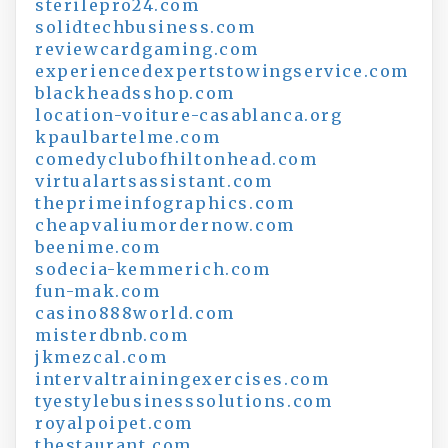
sterilepro24.com
solidtechbusiness.com
reviewcardgaming.com
experiencedexpertstowingservice.com
blackheadsshop.com
location-voiture-casablanca.org
kpaulbartelme.com
comedyclubofhiltonhead.com
virtualartsassistant.com
theprimeinfographics.com
cheapvaliumordernow.com
beenime.com
sodecia-kemmerich.com
fun-mak.com
casino888world.com
misterdbnb.com
jkmezcal.com
intervaltrainingexercises.com
tyestylebusinesssolutions.com
royalpoipet.com
thestaurant.com