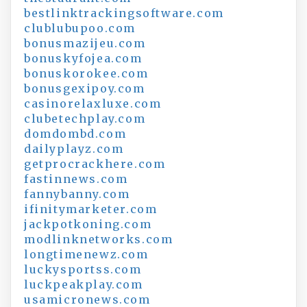
bestlinktrackingsoftware.com
clublubupoo.com
bonusmazijeu.com
bonuskyfojea.com
bonuskorokee.com
bonusgexipoy.com
casinorelaxluxe.com
clubetechplay.com
domdombd.com
dailyplayz.com
getprocrackhere.com
fastinnews.com
fannybanny.com
ifinitymarketer.com
jackpotkoning.com
modlinknetworks.com
longtimenewz.com
luckysportss.com
luckpeakplay.com
usamicronews.com