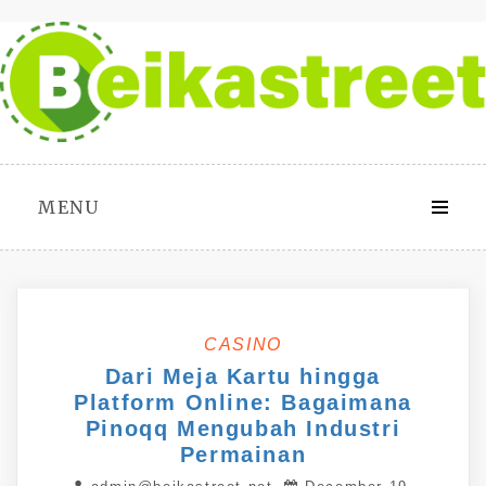
Skip
to
content
MENU
CASINO
Dari Meja Kartu hingga
Platform Online: Bagaimana
Pinoqq Mengubah Industri
Permainan