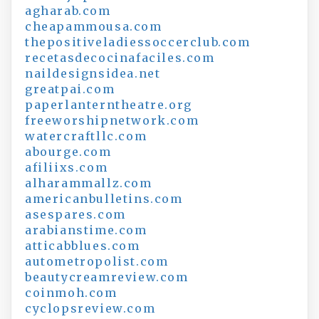
agharab.com
cheapammousa.com
thepositiveladiessoccerclub.com
recetasdecocinafaciles.com
naildesignsidea.net
greatpai.com
paperlanterntheatre.org
freeworshipnetwork.com
watercraftllc.com
abourge.com
afiliixs.com
alharammallz.com
americanbulletins.com
asespares.com
arabianstime.com
atticabblues.com
autometropolist.com
beautycreamreview.com
coinmoh.com
cyclopsreview.com