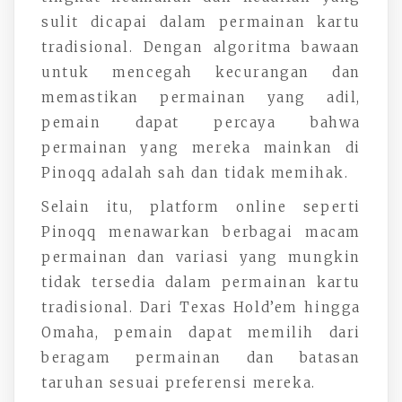
sulit dicapai dalam permainan kartu
tradisional. Dengan algoritma bawaan
untuk mencegah kecurangan dan
memastikan permainan yang adil,
pemain dapat percaya bahwa
permainan yang mereka mainkan di
Pinoqq adalah sah dan tidak memihak.
Selain itu, platform online seperti
Pinoqq menawarkan berbagai macam
permainan dan variasi yang mungkin
tidak tersedia dalam permainan kartu
tradisional. Dari Texas Hold’em hingga
Omaha, pemain dapat memilih dari
beragam permainan dan batasan
taruhan sesuai preferensi mereka.