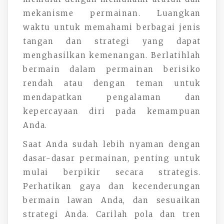
mekanisme permainan. Luangkan
waktu untuk memahami berbagai jenis
tangan dan strategi yang dapat
menghasilkan kemenangan. Berlatihlah
bermain dalam permainan berisiko
rendah atau dengan teman untuk
mendapatkan pengalaman dan
kepercayaan diri pada kemampuan
Anda.
Saat Anda sudah lebih nyaman dengan
dasar-dasar permainan, penting untuk
mulai berpikir secara strategis.
Perhatikan gaya dan kecenderungan
bermain lawan Anda, dan sesuaikan
strategi Anda. Carilah pola dan tren