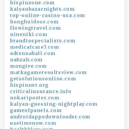
hispinzone.com
kalyanbazarnights.com
top-online-casino-usa.com
honghuidoor.com
flowingtravel.com
nineniki.com
brandiospecialists.com
medicalcare7.com
adtennaball.com
nabzah.com
mongive.com
matkagameresultsview.com
getsolutionsonline.com
hispinner.org
criticalinsurance.info
nokariposter.com
kalyan-guessing-nightplay.com
gameofpanels.com
androidappsdownloader.com
usetimenow.com