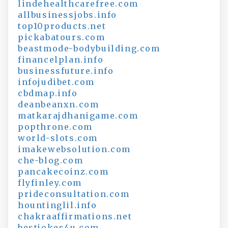
lindehealthcarefree.com
allbusinessjobs.info
top10products.net
pickabatours.com
beastmode-bodybuilding.com
financelplan.info
businessfuture.info
infojudibet.com
cbdmap.info
deanbeanxn.com
matkarajdhanigame.com
popthrone.com
world-slots.com
imakewebsolution.com
che-blog.com
pancakecoinz.com
flyfinley.com
prideconsultation.com
hountinglil.info
chakraaffirmations.net
bestjokes4u.com