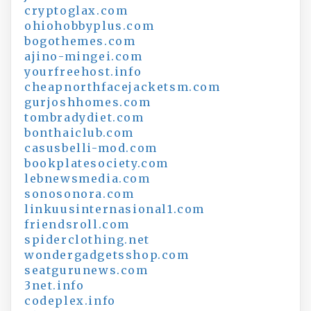
cryptoglax.com
ohiohobbyplus.com
bogothemes.com
ajino-mingei.com
yourfreehost.info
cheapnorthfacejacketsm.com
gurjoshhomes.com
tombradydiet.com
bonthaiclub.com
casusbelli-mod.com
bookplatesociety.com
lebnewsmedia.com
sonosonora.com
linkuusinternasional1.com
friendsroll.com
spiderclothing.net
wondergadgetsshop.com
seatgurunews.com
3net.info
codeplex.info