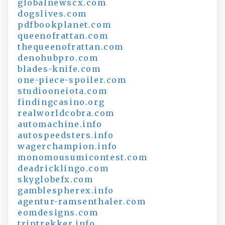
globalnewscx.com
dogslives.com
pdfbookplanet.com
queenofrattan.com
thequeenofrattan.com
denohubpro.com
blades-knife.com
one-piece-spoiler.com
studiooneiota.com
findingcasino.org
realworldcobra.com
automachine.info
autospeedsters.info
wagerchampion.info
monomousumicontest.com
deadricklingo.com
skyglobefx.com
gamblespherex.info
agentur-ramsenthaler.com
eomdesigns.com
triptrekker.info