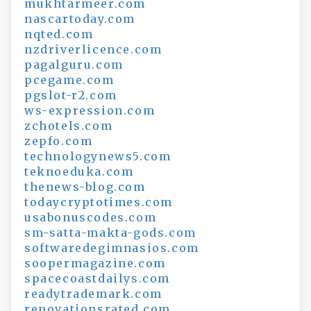
mukhtarmeer.com
nascartoday.com
nqted.com
nzdriverlicence.com
pagalguru.com
pcegame.com
pgslot-r2.com
ws-expression.com
zchotels.com
zepfo.com
technologynews5.com
teknoeduka.com
thenews-blog.com
todaycryptotimes.com
usabonuscodes.com
sm-satta-makta-gods.com
softwaredegimnasios.com
soopermagazine.com
spacecoastdailys.com
readytrademark.com
renovationsrated.com