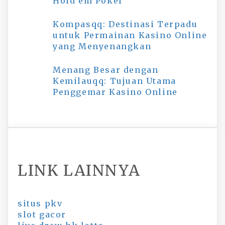
Hold’em Poker
Kompasqq: Destinasi Terpadu
untuk Permainan Kasino Online
yang Menyenangkan
Menang Besar dengan
Kemilauqq: Tujuan Utama
Penggemar Kasino Online
LINK LAINNYA
situs pkv
slot gacor