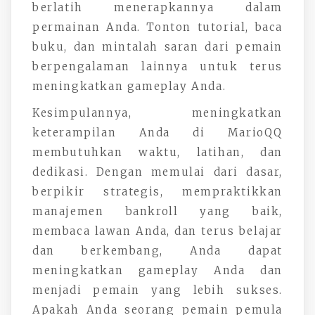
berlatih menerapkannya dalam
permainan Anda. Tonton tutorial, baca
buku, dan mintalah saran dari pemain
berpengalaman lainnya untuk terus
meningkatkan gameplay Anda.
Kesimpulannya, meningkatkan
keterampilan Anda di MarioQQ
membutuhkan waktu, latihan, dan
dedikasi. Dengan memulai dari dasar,
berpikir strategis, mempraktikkan
manajemen bankroll yang baik,
membaca lawan Anda, dan terus belajar
dan berkembang, Anda dapat
meningkatkan gameplay Anda dan
menjadi pemain yang lebih sukses.
Apakah Anda seorang pemain pemula