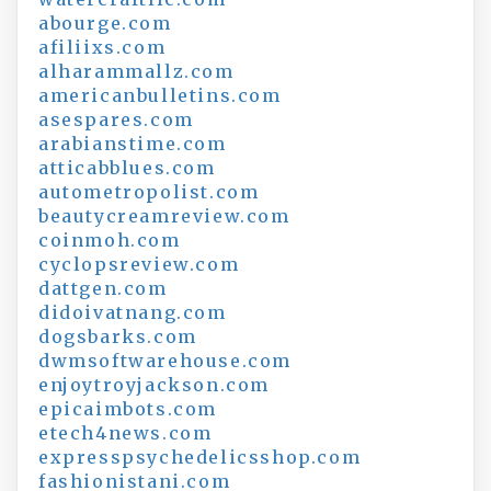
abourge.com
afiliixs.com
alharammallz.com
americanbulletins.com
asespares.com
arabianstime.com
atticabblues.com
autometropolist.com
beautycreamreview.com
coinmoh.com
cyclopsreview.com
dattgen.com
didoivatnang.com
dogsbarks.com
dwmsoftwarehouse.com
enjoytroyjackson.com
epicaimbots.com
etech4news.com
expresspsychedelicsshop.com
fashionistani.com