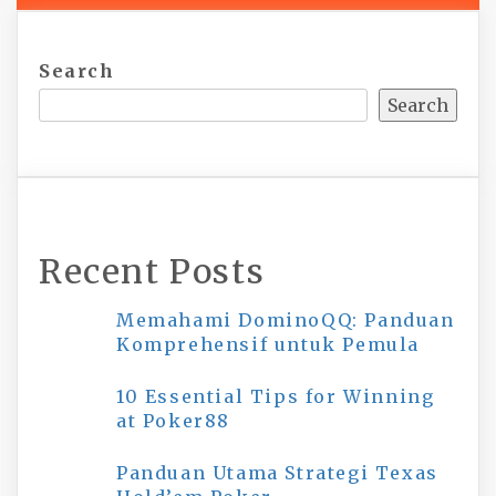
Search
Search
Recent Posts
Memahami DominoQQ: Panduan
Komprehensif untuk Pemula
10 Essential Tips for Winning
at Poker88
Panduan Utama Strategi Texas