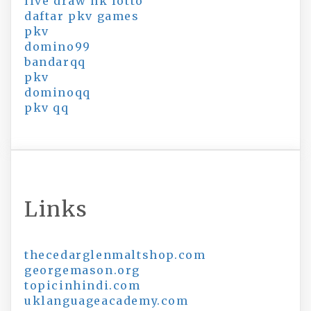
live draw hk lotto
daftar pkv games
pkv
domino99
bandarqq
pkv
dominoqq
pkv qq
Links
thecedarglenmaltshop.com
georgemason.org
topicinhindi.com
uklanguageacademy.com