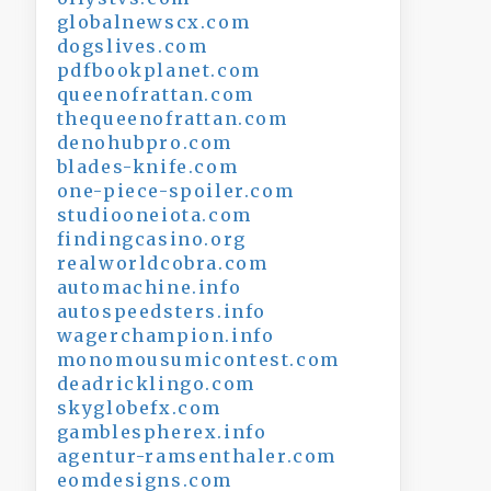
globalnewscx.com
dogslives.com
pdfbookplanet.com
queenofrattan.com
thequeenofrattan.com
denohubpro.com
blades-knife.com
one-piece-spoiler.com
studiooneiota.com
findingcasino.org
realworldcobra.com
automachine.info
autospeedsters.info
wagerchampion.info
monomousumicontest.com
deadricklingo.com
skyglobefx.com
gamblespherex.info
agentur-ramsenthaler.com
eomdesigns.com