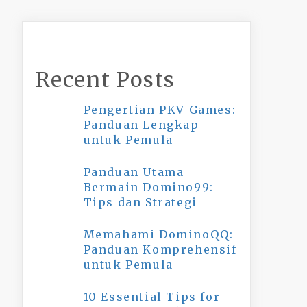
Recent Posts
Pengertian PKV Games:
Panduan Lengkap
untuk Pemula
Panduan Utama
Bermain Domino99:
Tips dan Strategi
Memahami DominoQQ:
Panduan Komprehensif
untuk Pemula
10 Essential Tips for