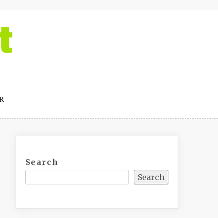
R
Search
Search