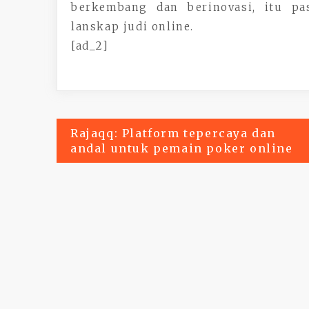
berkembang dan berinovasi, itu p
lanskap judi online.
[ad_2]
Post
Rajaqq: Platform tepercaya dan
andal untuk pemain poker online
navigation