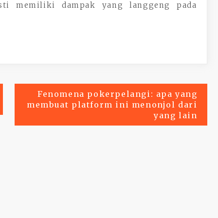
asti memiliki dampak yang langgeng pada
Fenomena pokerpelangi: apa yang
membuat platform ini menonjol dari
yang lain