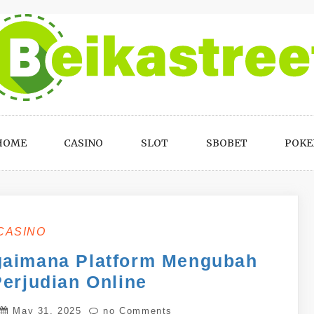
HOME
CASINO
SLOT
SBOBET
POKE
CASINO
agaimana Platform Mengubah
erjudian Online
May 31, 2025
no Comments