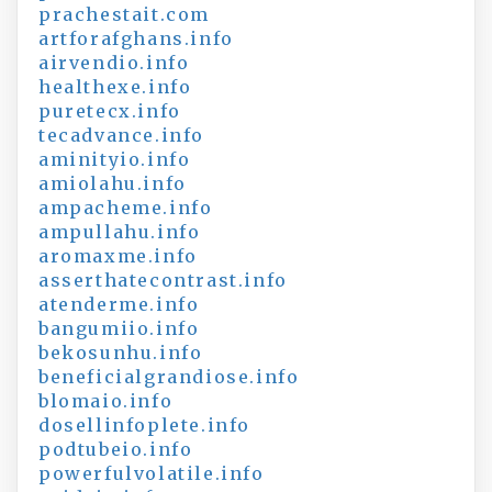
prachestait.com
artforafghans.info
airvendio.info
healthexe.info
puretecx.info
tecadvance.info
aminityio.info
amiolahu.info
ampacheme.info
ampullahu.info
aromaxme.info
asserthatecontrast.info
atenderme.info
bangumiio.info
bekosunhu.info
beneficialgrandiose.info
blomaio.info
dosellinfoplete.info
podtubeio.info
powerfulvolatile.info