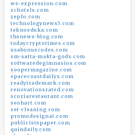
ws-expression.com
zchotels.com
zepfo.com
technologynews5.com
teknoeduka.com
thenews-blog.com
todaycryptotimes.com
usabonuscodes.com
sm-satta-makta-gods.com
softwaredegimnasios.com
soopermagazine.com
spacecoastdailys.com
readytrademark.com
renovationsrated.com
scoziarestaurant.com
seohart.com
set-cleaning.com
promodesignai.com
publicistspaper.com
quindaily.com