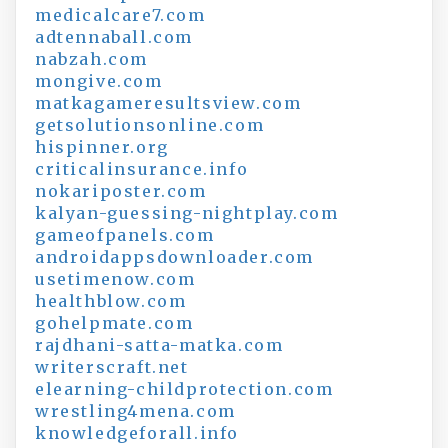
medicalcare7.com
adtennaball.com
nabzah.com
mongive.com
matkagameresultsview.com
getsolutionsonline.com
hispinner.org
criticalinsurance.info
nokariposter.com
kalyan-guessing-nightplay.com
gameofpanels.com
androidappsdownloader.com
usetimenow.com
healthblow.com
gohelpmate.com
rajdhani-satta-matka.com
writerscraft.net
elearning-childprotection.com
wrestling4mena.com
knowledgeforall.info