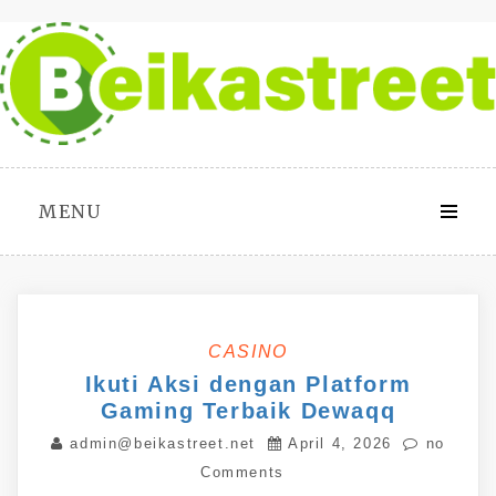
Skip
to
content
MENU
CASINO
Ikuti Aksi dengan Platform
Gaming Terbaik Dewaqq
admin@beikastreet.net
April 4, 2026
no
Comments