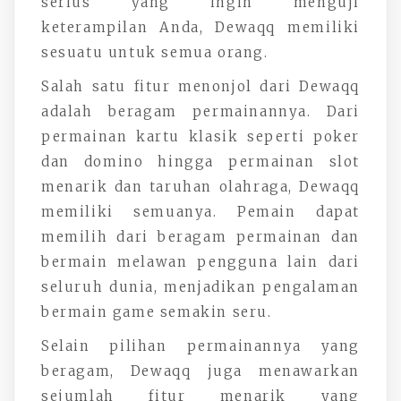
serius yang ingin menguji
keterampilan Anda, Dewaqq memiliki
sesuatu untuk semua orang.
Salah satu fitur menonjol dari Dewaqq
adalah beragam permainannya. Dari
permainan kartu klasik seperti poker
dan domino hingga permainan slot
menarik dan taruhan olahraga, Dewaqq
memiliki semuanya. Pemain dapat
memilih dari beragam permainan dan
bermain melawan pengguna lain dari
seluruh dunia, menjadikan pengalaman
bermain game semakin seru.
Selain pilihan permainannya yang
beragam, Dewaqq juga menawarkan
sejumlah fitur menarik yang