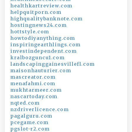
healthkartreview.com
helpquitporn.com
highqualitybanknote.com
hostingnews24.com
hottstyle.com
howtodiyanything.com
inspiringearthlings.com
investindependent.com
kralbozguncu1.com
landscapinggainesvillefl.com
maisonhauturier.com
mascreator.com
menafahmi.com
mukhtarmeer.com
nascartoday.com
nqted.com
nzdriverlicence.com
pagalguru.com
pcegame.com
pgslot-r2.com