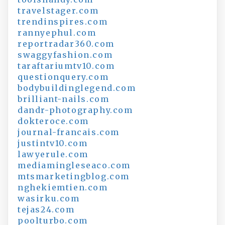
travelstager.com
trendinspires.com
rannyephul.com
reportradar360.com
swaggyfashion.com
taraftariumtv10.com
questionquery.com
bodybuildinglegend.com
brilliant-nails.com
dandr-photography.com
dokteroce.com
journal-francais.com
justintv10.com
lawyerule.com
mediamingleseaco.com
mtsmarketingblog.com
nghekiemtien.com
wasirku.com
tejas24.com
poolturbo.com