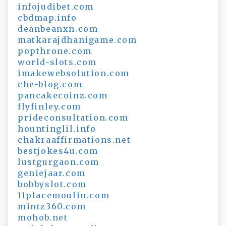
infojudibet.com
cbdmap.info
deanbeanxn.com
matkarajdhanigame.com
popthrone.com
world-slots.com
imakewebsolution.com
che-blog.com
pancakecoinz.com
flyfinley.com
prideconsultation.com
hountinglil.info
chakraaffirmations.net
bestjokes4u.com
lustgurgaon.com
geniejaar.com
bobbyslot.com
11placemoulin.com
mintz360.com
mohob.net