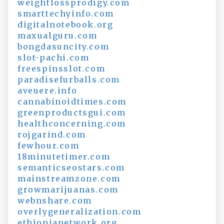
weightlossprodigy.com
smarttechyinfo.com
digitalnotebook.org
maxualguru.com
bongdasuncity.com
slot-pachi.com
freespinsslot.com
paradisefurballs.com
aveuere.info
cannabinoidtimes.com
greenproductsgui.com
healthconcerning.com
rojgarind.com
fewhour.com
18minutetimer.com
semanticseostars.com
mainstreamzone.com
growmarijuanas.com
webnshare.com
overlygeneralization.com
ethiopianetwork.org