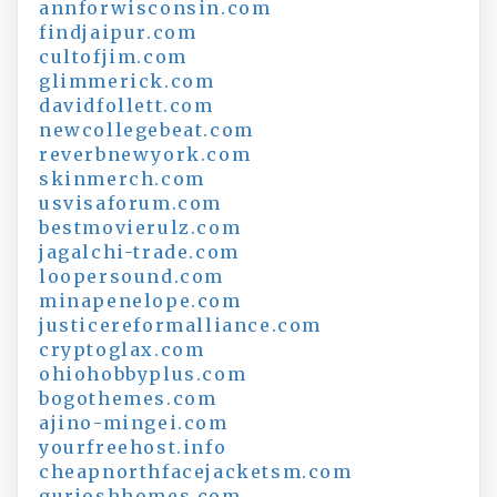
annforwisconsin.com
findjaipur.com
cultofjim.com
glimmerick.com
davidfollett.com
newcollegebeat.com
reverbnewyork.com
skinmerch.com
usvisaforum.com
bestmovierulz.com
jagalchi-trade.com
loopersound.com
minapenelope.com
justicereformalliance.com
cryptoglax.com
ohiohobbyplus.com
bogothemes.com
ajino-mingei.com
yourfreehost.info
cheapnorthfacejacketsm.com
gurjoshhomes.com