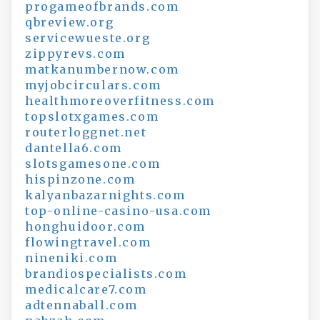
progameofbrands.com
qbreview.org
servicewueste.org
zippyrevs.com
matkanumbernow.com
myjobcirculars.com
healthmoreoverfitness.com
topslotxgames.com
routerloggnet.net
dantella6.com
slotsgamesone.com
hispinzone.com
kalyanbazarnights.com
top-online-casino-usa.com
honghuidoor.com
flowingtravel.com
nineniki.com
brandiospecialists.com
medicalcare7.com
adtennaball.com