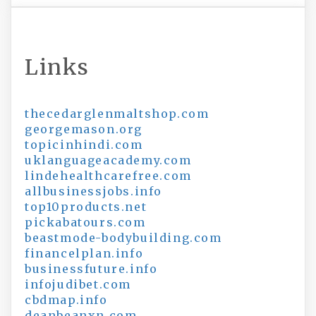
Links
thecedarglenmaltshop.com
georgemason.org
topicinhindi.com
uklanguageacademy.com
lindehealthcarefree.com
allbusinessjobs.info
top10products.net
pickabatours.com
beastmode-bodybuilding.com
financelplan.info
businessfuture.info
infojudibet.com
cbdmap.info
deanbeanxn.com