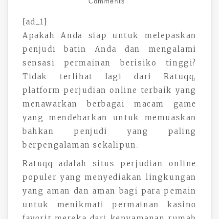
Comments
[ad_1]
Apakah Anda siap untuk melepaskan
penjudi batin Anda dan mengalami
sensasi permainan berisiko tinggi?
Tidak terlihat lagi dari Ratuqq,
platform perjudian online terbaik yang
menawarkan berbagai macam game
yang mendebarkan untuk memuaskan
bahkan penjudi yang paling
berpengalaman sekalipun.
Ratuqq adalah situs perjudian online
populer yang menyediakan lingkungan
yang aman dan aman bagi para pemain
untuk menikmati permainan kasino
favorit mereka dari kenyamanan rumah