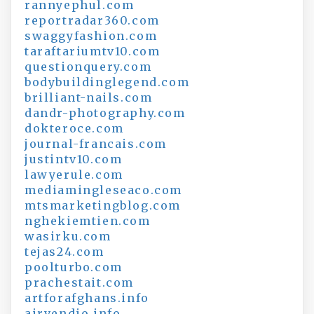
rannyephul.com
reportradar360.com
swaggyfashion.com
taraftariumtv10.com
questionquery.com
bodybuildinglegend.com
brilliant-nails.com
dandr-photography.com
dokteroce.com
journal-francais.com
justintv10.com
lawyerule.com
mediamingleseaco.com
mtsmarketingblog.com
nghekiemtien.com
wasirku.com
tejas24.com
poolturbo.com
prachestait.com
artforafghans.info
airvendio.info