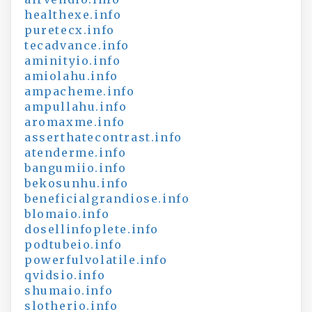
healthexe.info
puretecx.info
tecadvance.info
aminityio.info
amiolahu.info
ampacheme.info
ampullahu.info
aromaxme.info
asserthatecontrast.info
atenderme.info
bangumiio.info
bekosunhu.info
beneficialgrandiose.info
blomaio.info
dosellinfoplete.info
podtubeio.info
powerfulvolatile.info
qvidsio.info
shumaio.info
slotherio.info