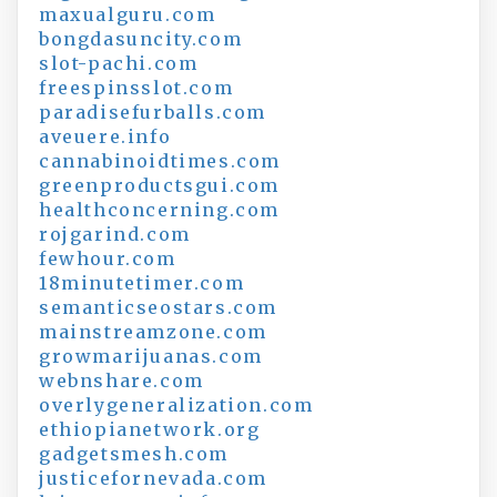
maxualguru.com
bongdasuncity.com
slot-pachi.com
freespinsslot.com
paradisefurballs.com
aveuere.info
cannabinoidtimes.com
greenproductsgui.com
healthconcerning.com
rojgarind.com
fewhour.com
18minutetimer.com
semanticseostars.com
mainstreamzone.com
growmarijuanas.com
webnshare.com
overlygeneralization.com
ethiopianetwork.org
gadgetsmesh.com
justicefornevada.com