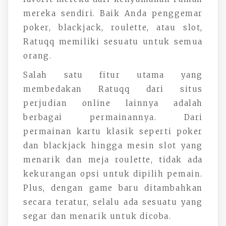
mereka sendiri. Baik Anda penggemar
poker, blackjack, roulette, atau slot,
Ratuqq memiliki sesuatu untuk semua
orang.
Salah satu fitur utama yang
membedakan Ratuqq dari situs
perjudian online lainnya adalah
berbagai permainannya. Dari
permainan kartu klasik seperti poker
dan blackjack hingga mesin slot yang
menarik dan meja roulette, tidak ada
kekurangan opsi untuk dipilih pemain.
Plus, dengan game baru ditambahkan
secara teratur, selalu ada sesuatu yang
segar dan menarik untuk dicoba.