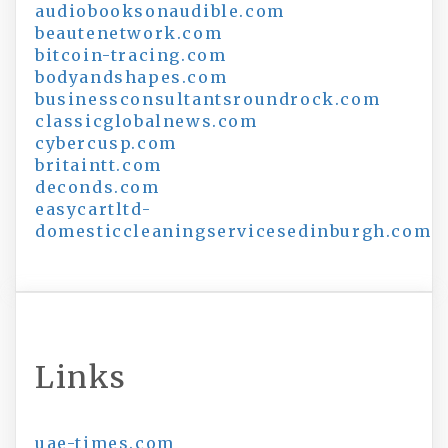
audiobooksonaudible.com
beautenetwork.com
bitcoin-tracing.com
bodyandshapes.com
businessconsultantsroundrock.com
classicglobalnews.com
cybercusp.com
britaintt.com
deconds.com
easycartltd-
domesticcleaningservicesedinburgh.com
Links
uae-times.com