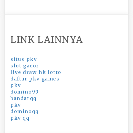
LINK LAINNYA
situs pkv
slot gacor
live draw hk lotto
daftar pkv games
pkv
domino99
bandarqq
pkv
dominoqq
pkv qq