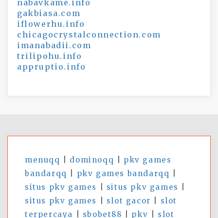
nabavkame.info
gakbiasa.com
iflowerhu.info
chicagocrystalconnection.com
imanabadii.com
trilipohu.info
appruptio.info
menuqq
|
dominoqq
|
pkv games
bandarqq
|
pkv games bandarqq
|
situs pkv games
|
situs pkv games
|
situs pkv games
|
slot gacor
|
slot
terpercaya
|
sbobet88
|
pkv
|
slot