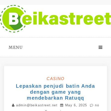
Skip
to
content
MENU
CASINO
Lepaskan penjudi batin Anda
dengan game yang
mendebarkan Ratuqq
admin@beikastreet.net
May 6, 2025
no