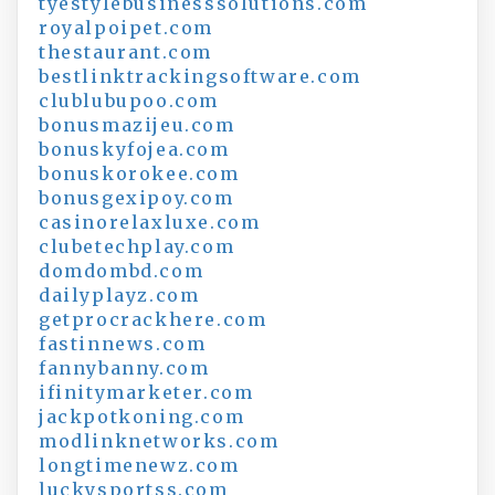
tyestylebusinesssolutions.com
royalpoipet.com
thestaurant.com
bestlinktrackingsoftware.com
clublubupoo.com
bonusmazijeu.com
bonuskyfojea.com
bonuskorokee.com
bonusgexipoy.com
casinorelaxluxe.com
clubetechplay.com
domdombd.com
dailyplayz.com
getprocrackhere.com
fastinnews.com
fannybanny.com
ifinitymarketer.com
jackpotkoning.com
modlinknetworks.com
longtimenewz.com
luckysportss.com