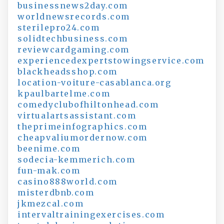
businessnews2day.com
worldnewsrecords.com
sterilepro24.com
solidtechbusiness.com
reviewcardgaming.com
experiencedexpertstowingservice.com
blackheadsshop.com
location-voiture-casablanca.org
kpaulbartelme.com
comedyclubofhiltonhead.com
virtualartsassistant.com
theprimeinfographics.com
cheapvaliumordernow.com
beenime.com
sodecia-kemmerich.com
fun-mak.com
casino888world.com
misterdbnb.com
jkmezcal.com
intervaltrainingexercises.com