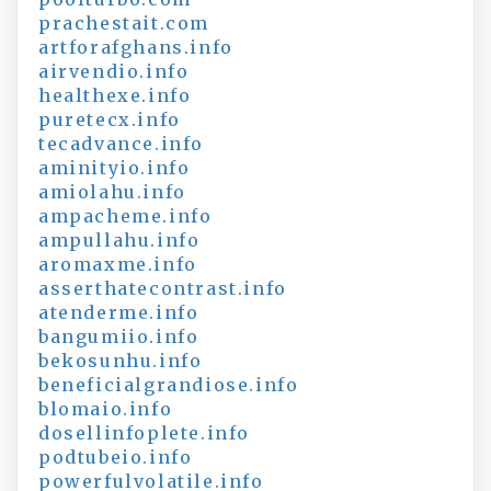
prachestait.com
artforafghans.info
airvendio.info
healthexe.info
puretecx.info
tecadvance.info
aminityio.info
amiolahu.info
ampacheme.info
ampullahu.info
aromaxme.info
asserthatecontrast.info
atenderme.info
bangumiio.info
bekosunhu.info
beneficialgrandiose.info
blomaio.info
dosellinfoplete.info
podtubeio.info
powerfulvolatile.info