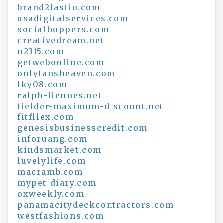
brand2lastio.com
usadigitalservices.com
socialhoppers.com
creativedream.net
n2315.com
getwebonline.com
onlyfansheaven.com
lky08.com
ralph-fiennes.net
fielder-maximum-discount.net
fitfllex.com
genesisbusinesscredit.com
inforuang.com
kindsmarket.com
luvelylife.com
macramb.com
mypet-diary.com
oxweekly.com
panamacitydeckcontractors.com
westfashions.com