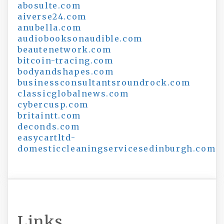
abosulte.com
aiverse24.com
anubella.com
audiobooksonaudible.com
beautenetwork.com
bitcoin-tracing.com
bodyandshapes.com
businessconsultantsroundrock.com
classicglobalnews.com
cybercusp.com
britaintt.com
deconds.com
easycartltd-
domesticcleaningservicesedinburgh.com
Links