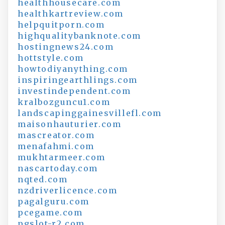
healthhousecare.com
healthkartreview.com
helpquitporn.com
highqualitybanknote.com
hostingnews24.com
hottstyle.com
howtodiyanything.com
inspiringearthlings.com
investindependent.com
kralbozguncu1.com
landscapinggainesvillefl.com
maisonhauturier.com
mascreator.com
menafahmi.com
mukhtarmeer.com
nascartoday.com
nqted.com
nzdriverlicence.com
pagalguru.com
pcegame.com
pgslot-r2.com