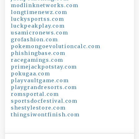
modlinknetworks.com
longtimenewz.com
luckysportss.com
luckpeakplay.com
usamicronews.com
grofashion.com
pokemongoevolutioncalc.com
phishingbase.com
racegamings.com
primejackpotstay.com
pokugaa.com
playvaultgame.com
playgrandresorts.com
romsportal.com
sportsdocfestival.com
shestylestore.com
thingsiwontfinish.com