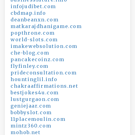
infojudibet.com
cbdmap.info
deanbeanxn.com
matkarajdhanigame.com
popthrone.com
world-slots.com
imakewebsolution.com
che-blog.com
pancakecoinz.com
flyfinley.com
prideconsultation.com
hountinglil.info
chakraaffirmations.net
bestjokes4u.com
lustgurgaon.com
geniejaar.com
bobbyslot.com
11placemoulin.com
mintz360.com
mohob.net