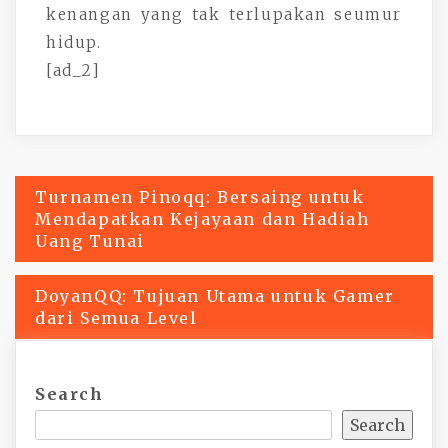
kenangan yang tak terlupakan seumur
hidup.
[ad_2]
Post
Turnamen Pinoqq: Bersaing untuk
Mendapatkan Kejayaan dan Hadiah
navigation
Uang Tunai
DoyanQQ: Tujuan Utama untuk Gamer
dari Semua Level
Search
Search