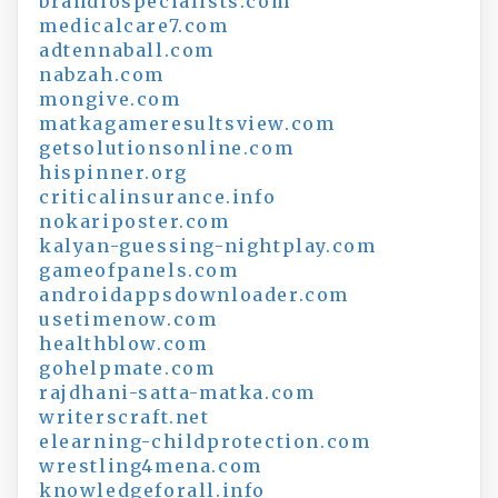
brandiospecialists.com
medicalcare7.com
adtennaball.com
nabzah.com
mongive.com
matkagameresultsview.com
getsolutionsonline.com
hispinner.org
criticalinsurance.info
nokariposter.com
kalyan-guessing-nightplay.com
gameofpanels.com
androidappsdownloader.com
usetimenow.com
healthblow.com
gohelpmate.com
rajdhani-satta-matka.com
writerscraft.net
elearning-childprotection.com
wrestling4mena.com
knowledgeforall.info