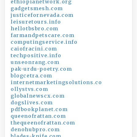
ethiopianetwork.org
gadgetsmesh.com
justicefornevada.com
leisuretours.info
hellotbsbro.com
farmandpetscare.com
computingservice.info
caiofracini.com
techpositive.info
unseonrang.com
pak-urdu-poetry.com
blogcetra.com
internetmarketingsolutions.co
ollystvs.com
globalnewscx.com
dogslives.com
pdfbookplanet.com
queenofrattan.com
thequeenofrattan.com
denohubpro.com
blades-knife.com