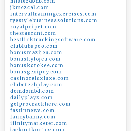
misterdbnb.com
jkmezcal.com
intervaltrainingexercises.com
tyestylebusinesssolutions.com
royalpoipet.com
thestaurant.com
bestlinktrackingsoftware.com
clublubupoo.com
bonusmazijeu.com
bonuskyfojea.com
bonuskorokee.com
bonusgexipoy.com
casinorelaxluxe.com
clubetechplay.com
domdombd.com
dailyplayz.com
getprocrackhere.com
fastinnews.com
fannybanny.com
ifinitymarketer.com
jackpotkoning.com