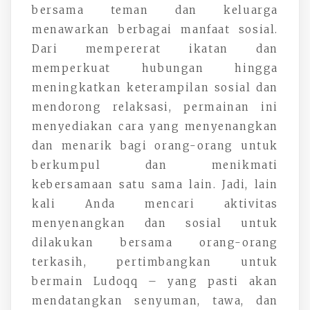
bersama teman dan keluarga
menawarkan berbagai manfaat sosial.
Dari mempererat ikatan dan
memperkuat hubungan hingga
meningkatkan keterampilan sosial dan
mendorong relaksasi, permainan ini
menyediakan cara yang menyenangkan
dan menarik bagi orang-orang untuk
berkumpul dan menikmati
kebersamaan satu sama lain. Jadi, lain
kali Anda mencari aktivitas
menyenangkan dan sosial untuk
dilakukan bersama orang-orang
terkasih, pertimbangkan untuk
bermain Ludoqq – yang pasti akan
mendatangkan senyuman, tawa, dan