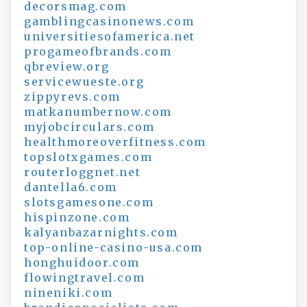
decorsmag.com
gamblingcasinonews.com
universitiesofamerica.net
progameofbrands.com
qbreview.org
servicewueste.org
zippyrevs.com
matkanumbernow.com
myjobcirculars.com
healthmoreoverfitness.com
topslotxgames.com
routerloggnet.net
dantella6.com
slotsgamesone.com
hispinzone.com
kalyanbazarnights.com
top-online-casino-usa.com
honghuidoor.com
flowingtravel.com
nineniki.com