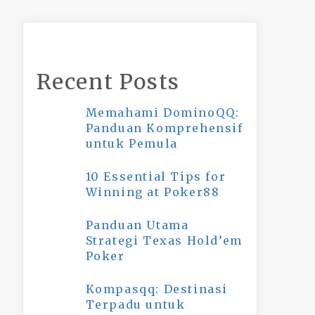
Recent Posts
Memahami DominoQQ:
Panduan Komprehensif
untuk Pemula
10 Essential Tips for
Winning at Poker88
Panduan Utama
Strategi Texas Hold’em
Poker
Kompasqq: Destinasi
Terpadu untuk