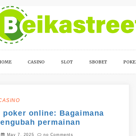
HOME
CASINO
SLOT
SBOBET
POKE
CASINO
g poker online: Bagaimana
mengubah permainan
May 7, 2025
no Comments