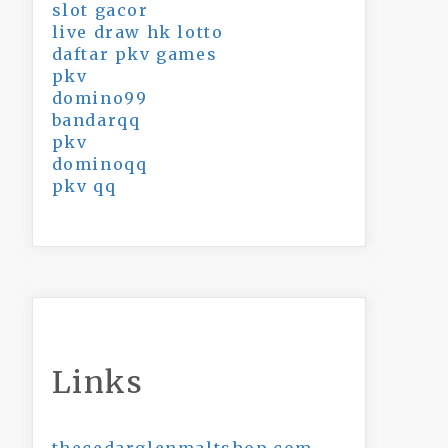
slot gacor
live draw hk lotto
daftar pkv games
pkv
domino99
bandarqq
pkv
dominoqq
pkv qq
Links