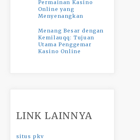
Permainan Kasino
Online yang
Menyenangkan
Menang Besar dengan
Kemilauqq: Tujuan
Utama Penggemar
Kasino Online
LINK LAINNYA
situs pkv