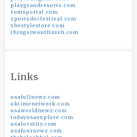
playgrandresorts.com
romsportal.com
sportsdocfestival.com
shestylestore.com
thingsiwontfinish.com
Links
usafullnewz.com
uktimenetwork.com
usaworldnewz.com
todayusaexplore.com
usalocality.com
usafournewz.com