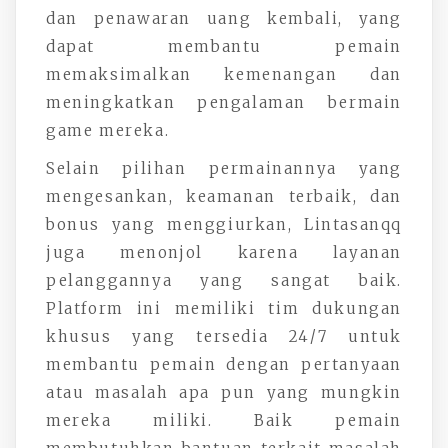
dan penawaran uang kembali, yang
dapat membantu pemain
memaksimalkan kemenangan dan
meningkatkan pengalaman bermain
game mereka.
Selain pilihan permainannya yang
mengesankan, keamanan terbaik, dan
bonus yang menggiurkan, Lintasanqq
juga menonjol karena layanan
pelanggannya yang sangat baik.
Platform ini memiliki tim dukungan
khusus yang tersedia 24/7 untuk
membantu pemain dengan pertanyaan
atau masalah apa pun yang mungkin
mereka miliki. Baik pemain