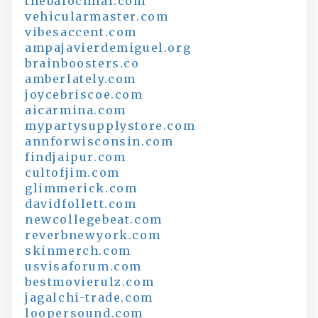
thebalochhal.com
vehicularmaster.com
vibesaccent.com
ampajavierdemiguel.org
brainboosters.co
amberlately.com
joycebriscoe.com
aicarmina.com
mypartysupplystore.com
annforwisconsin.com
findjaipur.com
cultofjim.com
glimmerick.com
davidfollett.com
newcollegebeat.com
reverbnewyork.com
skinmerch.com
usvisaforum.com
bestmovierulz.com
jagalchi-trade.com
loopersound.com