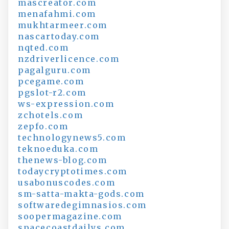
mascreator.com
menafahmi.com
mukhtarmeer.com
nascartoday.com
nqted.com
nzdriverlicence.com
pagalguru.com
pcegame.com
pgslot-r2.com
ws-expression.com
zchotels.com
zepfo.com
technologynews5.com
teknoeduka.com
thenews-blog.com
todaycryptotimes.com
usabonuscodes.com
sm-satta-makta-gods.com
softwaredegimnasios.com
soopermagazine.com
spacecoastdailys.com