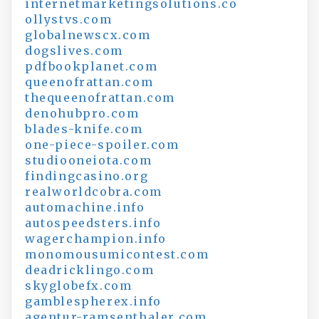
internetmarketingsolutions.co
ollystvs.com
globalnewscx.com
dogslives.com
pdfbookplanet.com
queenofrattan.com
thequeenofrattan.com
denohubpro.com
blades-knife.com
one-piece-spoiler.com
studiooneiota.com
findingcasino.org
realworldcobra.com
automachine.info
autospeedsters.info
wagerchampion.info
monomousumicontest.com
deadricklingo.com
skyglobefx.com
gamblespherex.info
agentur-ramsenthaler.com