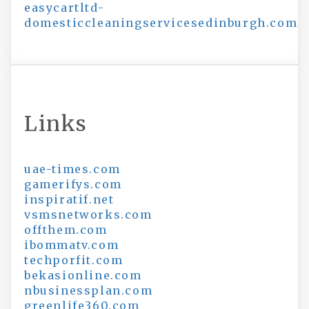
easycartltd-
domesticcleaningservicesedinburgh.com
Links
uae-times.com
gamerifys.com
inspiratif.net
vsmsnetworks.com
offthem.com
ibommatv.com
techporfit.com
bekasionline.com
nbusinessplan.com
greenlife360.com