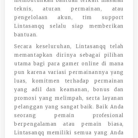
membutuhkan bantuan terkait masalah
teknis, aturan permainan, atau
pengelolaan akun, tim support
Lintasanqq selalu siap memberikan
bantuan.
Secara keseluruhan, Lintasanqq telah
memantapkan dirinya sebagai pilihan
utama bagi para gamer online di mana
pun karena variasi permainannya yang
luas, komitmen terhadap permainan
yang adil dan keamanan, bonus dan
promosi yang melimpah, serta layanan
pelanggan yang sangat baik. Baik Anda
seorang pemain profesional
berpengalaman atau pemain biasa,
Lintasanqq memiliki semua yang Anda