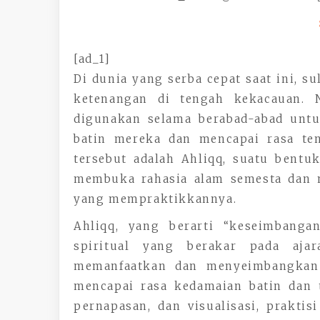
[ad_1]
Di dunia yang serba cepat saat ini,
ketenangan di tengah kekacauan. 
digunakan selama berabad-abad unt
batin mereka dan mencapai rasa te
tersebut adalah Ahliqq, suatu bent
membuka rahasia alam semesta dan 
yang mempraktikkannya.
Ahliqq, yang berarti “keseimbanga
spiritual yang berakar pada aja
memanfaatkan dan menyeimbangkan e
mencapai rasa kedamaian batin dan 
pernapasan, dan visualisasi, prakt