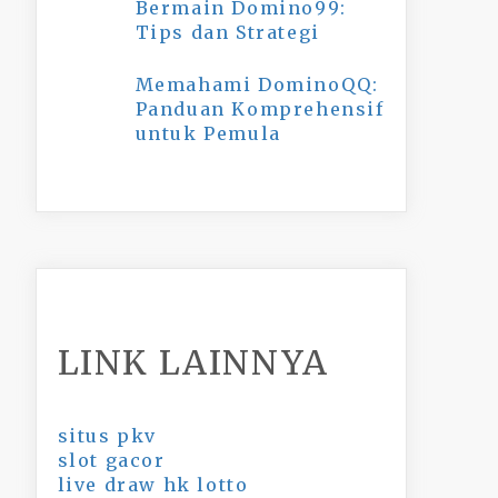
Bermain Domino99:
Tips dan Strategi
Memahami DominoQQ:
Panduan Komprehensif
untuk Pemula
LINK LAINNYA
situs pkv
slot gacor
live draw hk lotto