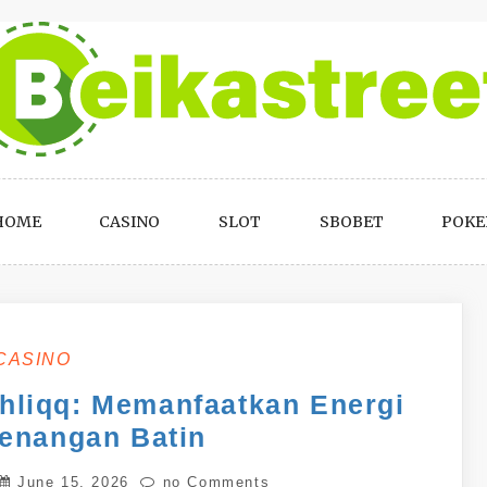
HOME
CASINO
SLOT
SBOBET
POKE
CASINO
hliqq: Memanfaatkan Energi
tenangan Batin
June 15, 2026
no Comments