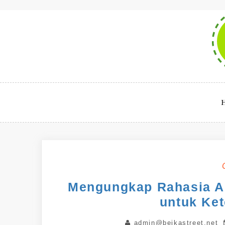
Skip
to
content
Mengungkap Rahasia A
untuk Ke
admin@beikastreet.net