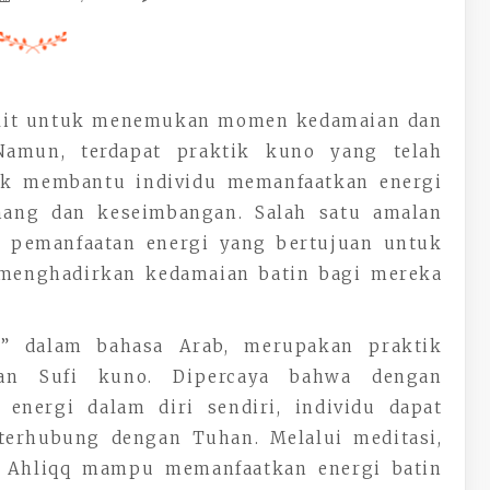
 sulit untuk menemukan momen kedamaian dan
Namun, terdapat praktik kuno yang telah
uk membantu individu memanfaatkan energi
nang dan keseimbangan. Salah satu amalan
uk pemanfaatan energi yang bertujuan untuk
menghadirkan kedamaian batin bagi mereka
n” dalam bahasa Arab, merupakan praktik
ran Sufi kuno. Dipercaya bahwa dengan
nergi dalam diri sendiri, individu dapat
terhubung dengan Tuhan. Melalui meditasi,
isi Ahliqq mampu memanfaatkan energi batin