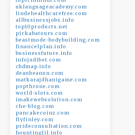
topicinhindi.com
uklanguageacademy.com
lindehealthcarefree.com
allbusinessjobs.info
top10products.net
pickabatours.com
beastmode-bodybuilding.com
financelplan.info
businessfuture.info
infojudibet.com
cbdmap.info
deanbeanxn.com
matkarajdhanigame.com
popthrone.com
world-slots.com
imakewebsolution.com
che-blog.com
pancakecoinz.com
flyfinley.com
prideconsultation.com
hountinglil.info