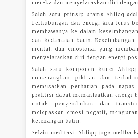
mereka dan menyelaraskan diri dengan
Salah satu prinsip utama Ahliqq ad
berhubungan dan energi kita terus b
membawanya ke dalam keseimbangan,
dan kedamaian batin. Keseimbangan i
mental, dan emosional yang membant
menyelaraskan diri dengan energi posi
Salah satu komponen kunci Ahliqq 
menenangkan pikiran dan terhubu
memusatkan perhatian pada napas 
praktisi dapat memanfaatkan energi
untuk penyembuhan dan transform
melepaskan emosi negatif, menguran
ketenangan batin.
Selain meditasi, Ahliqq juga melibat