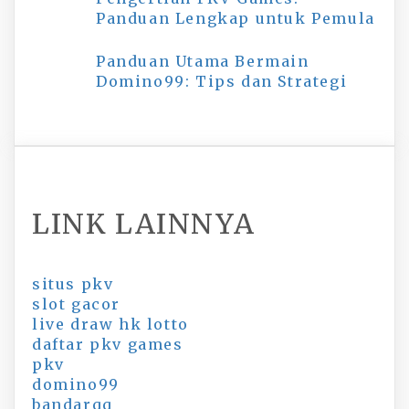
Panduan Lengkap untuk Pemula
Panduan Utama Bermain
Domino99: Tips dan Strategi
LINK LAINNYA
situs pkv
slot gacor
live draw hk lotto
daftar pkv games
pkv
domino99
bandarqq