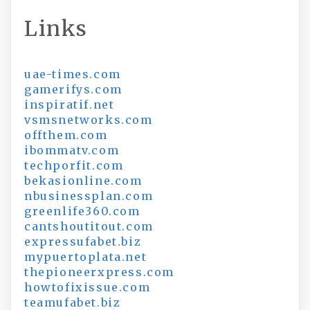
Links
uae-times.com
gamerifys.com
inspiratif.net
vsmsnetworks.com
offthem.com
ibommatv.com
techporfit.com
bekasionline.com
nbusinessplan.com
greenlife360.com
cantshoutitout.com
expressufabet.biz
mypuertoplata.net
thepioneerxpress.com
howtofixissue.com
teamufabet.biz