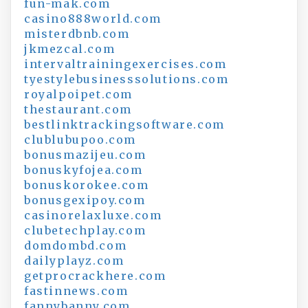
fun-mak.com
casino888world.com
misterdbnb.com
jkmezcal.com
intervaltrainingexercises.com
tyestylebusinesssolutions.com
royalpoipet.com
thestaurant.com
bestlinktrackingsoftware.com
clublubupoo.com
bonusmazijeu.com
bonuskyfojea.com
bonuskorokee.com
bonusgexipoy.com
casinorelaxluxe.com
clubetechplay.com
domdombd.com
dailyplayz.com
getprocrackhere.com
fastinnews.com
fannybanny.com