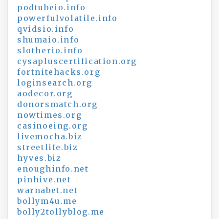
podtubeio.info
powerfulvolatile.info
qvidsio.info
shumaio.info
slotherio.info
cysapluscertification.org
fortnitehacks.org
loginsearch.org
aodecor.org
donorsmatch.org
nowtimes.org
casinoeing.org
livemocha.biz
streetlife.biz
hyves.biz
enoughinfo.net
pinhive.net
warnabet.net
bollym4u.me
bolly2tollyblog.me