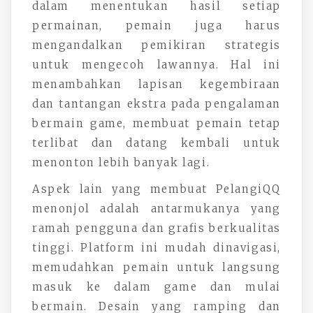
dalam menentukan hasil setiap
permainan, pemain juga harus
mengandalkan pemikiran strategis
untuk mengecoh lawannya. Hal ini
menambahkan lapisan kegembiraan
dan tantangan ekstra pada pengalaman
bermain game, membuat pemain tetap
terlibat dan datang kembali untuk
menonton lebih banyak lagi.
Aspek lain yang membuat PelangiQQ
menonjol adalah antarmukanya yang
ramah pengguna dan grafis berkualitas
tinggi. Platform ini mudah dinavigasi,
memudahkan pemain untuk langsung
masuk ke dalam game dan mulai
bermain. Desain yang ramping dan