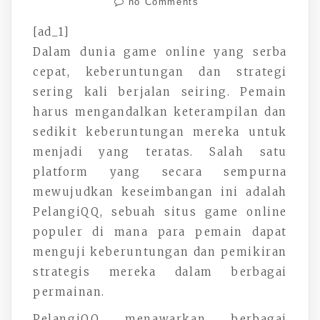
no Comments
[ad_1]
Dalam dunia game online yang serba
cepat, keberuntungan dan strategi
sering kali berjalan seiring. Pemain
harus mengandalkan keterampilan dan
sedikit keberuntungan mereka untuk
menjadi yang teratas. Salah satu
platform yang secara sempurna
mewujudkan keseimbangan ini adalah
PelangiQQ, sebuah situs game online
populer di mana para pemain dapat
menguji keberuntungan dan pemikiran
strategis mereka dalam berbagai
permainan.
PelangiQQ menawarkan berbagai