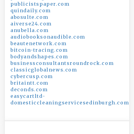
publicistspaper.com
quindaily.com
abosulte.com
aiverse24.com
anubella.com
audiobooksonaudible.com
beautenetwork.com
bitcoin-tracing.com
bodyandshapes.com
businessconsultantsroundrock.com
classicglobalnews.com
cybercusp.com
britaintt.com
deconds.com
easycartltd-
domesticcleaningservicesedinburgh.com