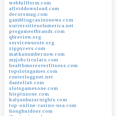
webfullform.com
allviddownload.com
decorsmag.com
gamblingcasinonews.com
universitiesofamerica.net
progameofbrands.com
qbreview.org
servicewueste.org
zippyrevs.com
matkanumbernow.com
myjobcirculars.com
healthmoreoverfitness.com
topslotxgames.com
routerloggnet.net
dantella6.com
slotsgamesone.com
hispinzone.com
kalyanbazarnights.com
top-online-casino-usa.com
honghuidoor.com