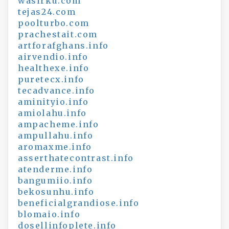
wasirku.com
tejas24.com
poolturbo.com
prachestait.com
artforafghans.info
airvendio.info
healthexe.info
puretecx.info
tecadvance.info
aminityio.info
amiolahu.info
ampacheme.info
ampullahu.info
aromaxme.info
asserthatecontrast.info
atenderme.info
bangumiio.info
bekosunhu.info
beneficialgrandiose.info
blomaio.info
dosellinfoplete.info