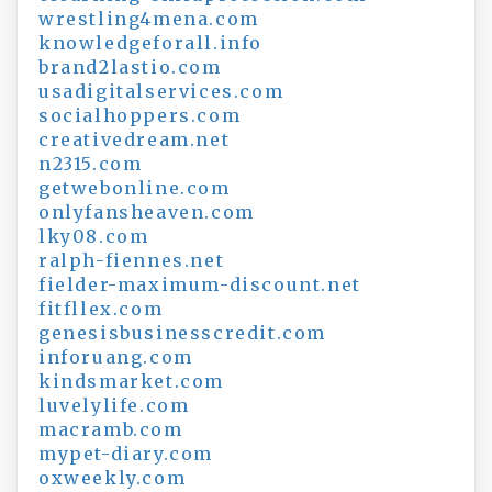
wrestling4mena.com
knowledgeforall.info
brand2lastio.com
usadigitalservices.com
socialhoppers.com
creativedream.net
n2315.com
getwebonline.com
onlyfansheaven.com
lky08.com
ralph-fiennes.net
fielder-maximum-discount.net
fitfllex.com
genesisbusinesscredit.com
inforuang.com
kindsmarket.com
luvelylife.com
macramb.com
mypet-diary.com
oxweekly.com