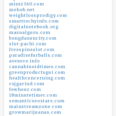
mintz360.com
mohob.net
weightlossprodigy.com
smarttechyinfo.com
digitalnotebook.org
maxualguru.com
bongdasuncity.com
slot-pachi.com
freespinsslot.com
paradisefurballs.com
aveuere.info
cannabinoidtimes.com
greenproductsgui.com
healthconcerning.com
rojgarind.com
fewhour.com
18minutetimer.com
semanticseostars.com
mainstreamzone.com
growmarijuanas.com