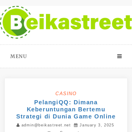
Skip
to
content
MENU
CASINO
PelangiQQ: Dimana
Keberuntungan Bertemu
Strategi di Dunia Game Online
admin@beikastreet.net
January 3, 2025