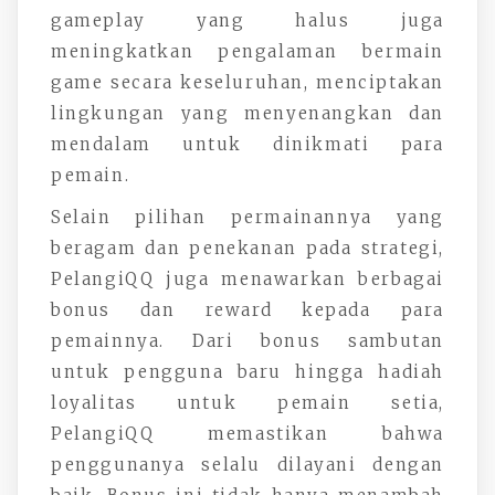
gameplay yang halus juga
meningkatkan pengalaman bermain
game secara keseluruhan, menciptakan
lingkungan yang menyenangkan dan
mendalam untuk dinikmati para
pemain.
Selain pilihan permainannya yang
beragam dan penekanan pada strategi,
PelangiQQ juga menawarkan berbagai
bonus dan reward kepada para
pemainnya. Dari bonus sambutan
untuk pengguna baru hingga hadiah
loyalitas untuk pemain setia,
PelangiQQ memastikan bahwa
penggunanya selalu dilayani dengan