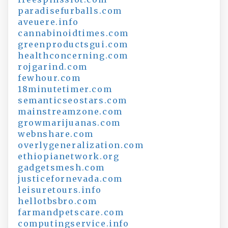
paradisefurballs.com
aveuere.info
cannabinoidtimes.com
greenproductsgui.com
healthconcerning.com
rojgarind.com
fewhour.com
18minutetimer.com
semanticseostars.com
mainstreamzone.com
growmarijuanas.com
webnshare.com
overlygeneralization.com
ethiopianetwork.org
gadgetsmesh.com
justicefornevada.com
leisuretours.info
hellotbsbro.com
farmandpetscare.com
computingservice.info