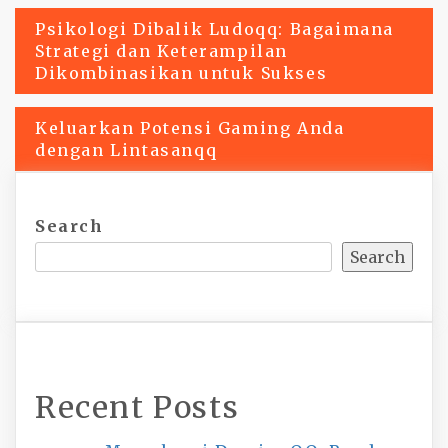
Post
Psikologi Dibalik Ludoqq: Bagaimana
Strategi dan Keterampilan
navigation
Dikombinasikan untuk Sukses
Keluarkan Potensi Gaming Anda
dengan Lintasanqq
Search
Search
Recent Posts