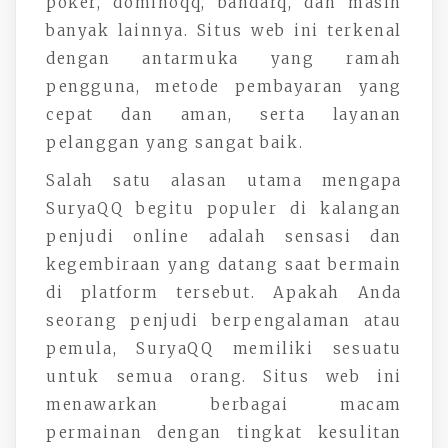
poker, dominoqq, bandarq, dan masih
banyak lainnya. Situs web ini terkenal
dengan antarmuka yang ramah
pengguna, metode pembayaran yang
cepat dan aman, serta layanan
pelanggan yang sangat baik.
Salah satu alasan utama mengapa
SuryaQQ begitu populer di kalangan
penjudi online adalah sensasi dan
kegembiraan yang datang saat bermain
di platform tersebut. Apakah Anda
seorang penjudi berpengalaman atau
pemula, SuryaQQ memiliki sesuatu
untuk semua orang. Situs web ini
menawarkan berbagai macam
permainan dengan tingkat kesulitan