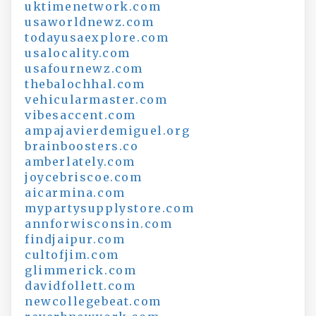
uktimenetwork.com
usaworldnewz.com
todayusaexplore.com
usalocality.com
usafournewz.com
thebalochhal.com
vehicularmaster.com
vibesaccent.com
ampajavierdemiguel.org
brainboosters.co
amberlately.com
joycebriscoe.com
aicarmina.com
mypartysupplystore.com
annforwisconsin.com
findjaipur.com
cultofjim.com
glimmerick.com
davidfollett.com
newcollegebeat.com