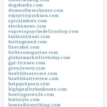
dogsbarks.com
dwmsoftwarehouse.com
enjoytroyjackson.com
epicaimbots.com
etech4news.com
expresspsychedelicsshop.com
fashionistani.com
feelingswed.com
firecabal.com
forbessmagazine.com
globalmarketlivetoday.com
gpl-license.com
grow2every.com
healthhousecare.com
healthkartreview.com
helpquitporn.com
highqualitybanknote.com
hostingnews24.com
hottstyle.com
howtodiyanything.com