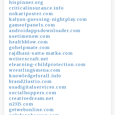
hispinner.org
criticalinsurance.info
nokariposter.com
kalyan-guessing-nightplay.com
gameofpanels.com
androidappsdownloader.com
usetimenow.com
healthblow.com
gohelpmate.com
rajdhani-satta-matka.com
writerscraft.net
elearning-childprotection.com
wrestling4mena.com
knowledgeforall.info
brand2lastio.com
usadigitalservices.com
socialhoppers.com
creativedream.net
n2315.com
getwebonline.com