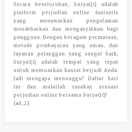
Secara keseluruhan, SuryaQQ adalah
platform perjudian online fantastis
yang menawarkan pengalaman
mendebarkan dan mengasyikkan bagi
pengguna. Dengan beragam permainan,
metode pembayaran yang aman, dan
layanan pelanggan yang sangat baik,
SuryaQQ adalah tempat yang tepat
untuk memuaskan hasrat berjudi Anda.
Jadi mengapa menunggu? Daftar hari
ini dan mulailah rasakan sensasi
perjudian online bersama SuryaQQ!
[ad_2]