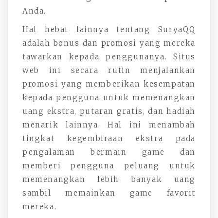
Anda.
Hal hebat lainnya tentang SuryaQQ
adalah bonus dan promosi yang mereka
tawarkan kepada penggunanya. Situs
web ini secara rutin menjalankan
promosi yang memberikan kesempatan
kepada pengguna untuk memenangkan
uang ekstra, putaran gratis, dan hadiah
menarik lainnya. Hal ini menambah
tingkat kegembiraan ekstra pada
pengalaman bermain game dan
memberi pengguna peluang untuk
memenangkan lebih banyak uang
sambil memainkan game favorit
mereka.