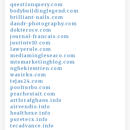
questionquery.com
bodybuildinglegend.com
brilliant-nails.com
dandr-photography.com
dokteroce.com
journal-francais.com
justintv10.com
lawyerule.com
mediamingleseaco.com
mtsmarketingblog.com
nghekiemtien.com
wasirku.com
tejas24.com
poolturbo.com
prachestait.com
artforafghans.info
airvendio.info
healthexe.info
puretecx.info
tecadvance.info