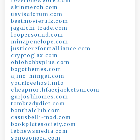
reverbnewyork.com
skinmerch.com
usvisaforum.com
bestmovierulz.com
jagalchi-trade.com
loopersound.com
minapenelope.com
justicereformalliance.com
cryptoglax.com
ohiohobbyplus.com
bogothemes.com
ajino-mingei.com
yourfreehost.info
cheapnorthfacejacketsm.com
gurjoshhomes.com
tombradydiet.com
bonthaiclub.com
casusbelli-mod.com
bookplatesociety.com
lebnewsmedia.com
sonosonora.com