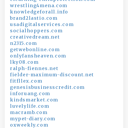
wrestling4mena.com
knowledgeforall.info
brand2lastio.com
usadigitalservices.com
socialhoppers.com
creativedream.net
n2315.com
getwebonline.com
onlyfansheaven.com
lky08.com
ralph-fiennes.net
fielder-maximum-discount.net
fitfllex.com
genesisbusinesscredit.com
inforuang.com
kindsmarket.com
luvelylife.com
macramb.com
mypet-diary.com
oxweekly.com