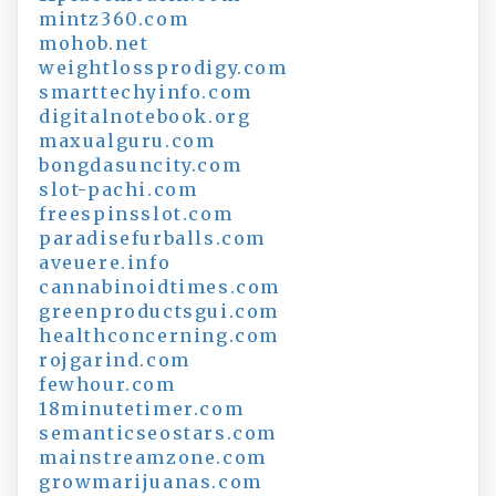
mintz360.com
mohob.net
weightlossprodigy.com
smarttechyinfo.com
digitalnotebook.org
maxualguru.com
bongdasuncity.com
slot-pachi.com
freespinsslot.com
paradisefurballs.com
aveuere.info
cannabinoidtimes.com
greenproductsgui.com
healthconcerning.com
rojgarind.com
fewhour.com
18minutetimer.com
semanticseostars.com
mainstreamzone.com
growmarijuanas.com