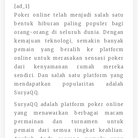
[ad_1]
Poker online telah menjadi salah satu
bentuk hiburan paling populer bagi
orang-orang di seluruh dunia. Dengan
kemajuan teknologi, semakin banyak
pemain yang beralih ke platform
online untuk merasakan sensasi poker
dari kenyamanan rumah mereka
sendiri. Dan salah satu platform yang
mendapatkan popularitas adalah
SuryaQQ.
SuryaQQ adalah platform poker online
yang menawarkan berbagai macam
permainan dan turnamen untuk
pemain dari semua tingkat keahlian.