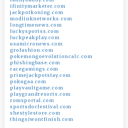
ifinitymarketer.com
jackpotkoning.com
modlinknetworks.com
longtimenewz.com
luckysportss.com
luckpeakplay.com
usamicronews.com
grofashion.com
pokemongoevolutioncalc.com
phishingbase.com
racegamings.com
primejackpotstay.com
pokugaa.com
playvaultgame.com
playgrandresorts.com
romsportal.com
sportsdocfestival.com
shestylestore.com
thingsiwontfinish.com