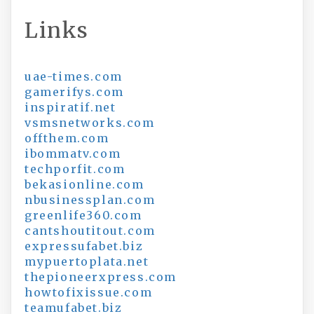
Links
uae-times.com
gamerifys.com
inspiratif.net
vsmsnetworks.com
offthem.com
ibommatv.com
techporfit.com
bekasionline.com
nbusinessplan.com
greenlife360.com
cantshoutitout.com
expressufabet.biz
mypuertoplata.net
thepioneerxpress.com
howtofixissue.com
teamufabet.biz