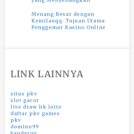
yang Menyenangkan
Menang Besar dengan
Kemilauqq: Tujuan Utama
Penggemar Kasino Online
LINK LAINNYA
situs pkv
slot gacor
live draw hk lotto
daftar pkv games
pkv
domino99
bandarqq