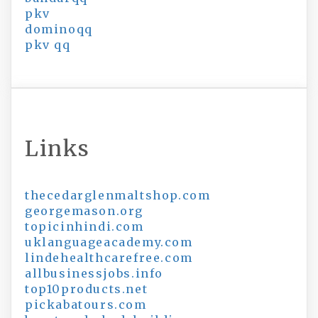
pkv
dominoqq
pkv qq
Links
thecedarglenmaltshop.com
georgemason.org
topicinhindi.com
uklanguageacademy.com
lindehealthcarefree.com
allbusinessjobs.info
top10products.net
pickabatours.com