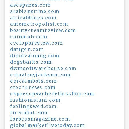
asespares.com
arabianstime.com
atticabblues.com
autometropolist.com
beautycreamreview.com
coinmoh.com
cyclopsreview.com
dattgen.com
didoivatnang.com
dogsbarks.com
dwmsoftwarehouse.com
enjoytroyjackson.com
epicaimbots.com
etech4news.com
expresspsychedelicsshop.com
fashionistani.com
feelingswed.com
firecabal.com
forbessmagazine.com
globalmarketlivetoday.com