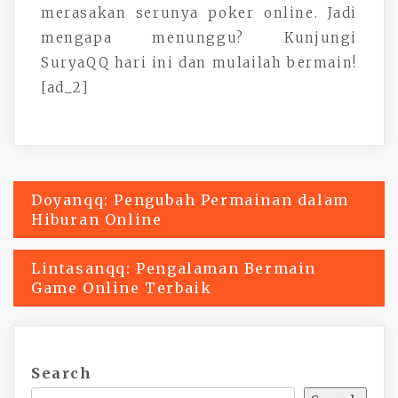
merasakan serunya poker online. Jadi
mengapa menunggu? Kunjungi
SuryaQQ hari ini dan mulailah bermain!
[ad_2]
Post
Doyanqq: Pengubah Permainan dalam
Hiburan Online
navigation
Lintasanqq: Pengalaman Bermain
Game Online Terbaik
Search