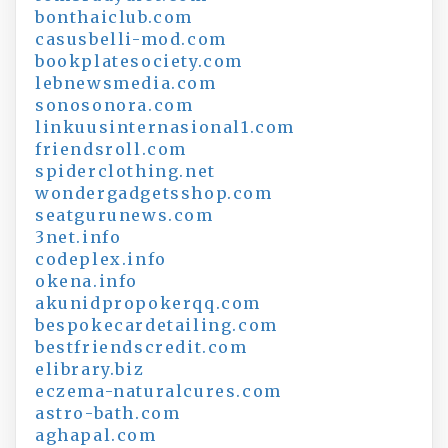
bonthaiclub.com
casusbelli-mod.com
bookplatesociety.com
lebnewsmedia.com
sonosonora.com
linkuusinternasional1.com
friendsroll.com
spiderclothing.net
wondergadgetsshop.com
seatgurunews.com
3net.info
codeplex.info
okena.info
akunidpropokerqq.com
bespokecardetailing.com
bestfriendscredit.com
elibrary.biz
eczema-naturalcures.com
astro-bath.com
aghapal.com