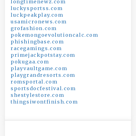
longtimenewz.com
luckysportss.com
luckpeakplay.com
usamicronews.com
grofashion.com
pokemongoevolutioncalc.com
phishingbase.com
racegamings.com
primejackpotstay.com
pokugaa.com
playvaultgame.com
playgrandresorts.com
romsportal.com
sportsdocfestival.com
shestylestore.com
thingsiwontfinish.com