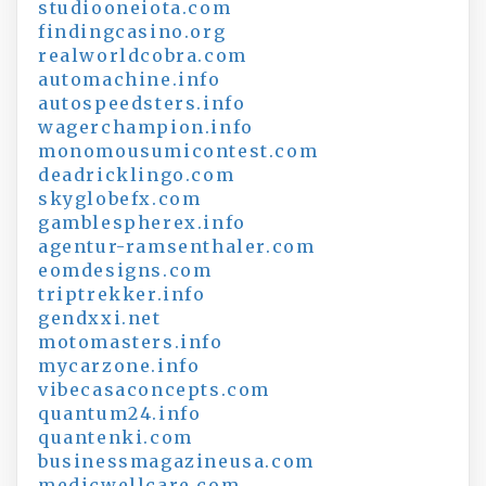
studiooneiota.com
findingcasino.org
realworldcobra.com
automachine.info
autospeedsters.info
wagerchampion.info
monomousumicontest.com
deadricklingo.com
skyglobefx.com
gamblespherex.info
agentur-ramsenthaler.com
eomdesigns.com
triptrekker.info
gendxxi.net
motomasters.info
mycarzone.info
vibecasaconcepts.com
quantum24.info
quantenki.com
businessmagazineusa.com
medicwellcare.com