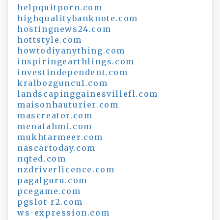
helpquitporn.com
highqualitybanknote.com
hostingnews24.com
hottstyle.com
howtodiyanything.com
inspiringearthlings.com
investindependent.com
kralbozguncu1.com
landscapinggainesvillefl.com
maisonhauturier.com
mascreator.com
menafahmi.com
mukhtarmeer.com
nascartoday.com
nqted.com
nzdriverlicence.com
pagalguru.com
pcegame.com
pgslot-r2.com
ws-expression.com