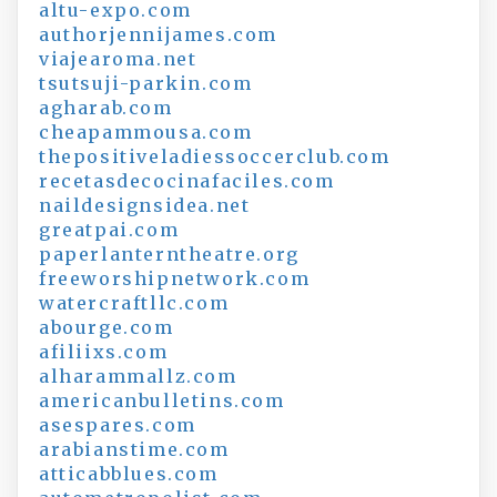
altu-expo.com
authorjennijames.com
viajearoma.net
tsutsuji-parkin.com
agharab.com
cheapammousa.com
thepositiveladiessoccerclub.com
recetasdecocinafaciles.com
naildesignsidea.net
greatpai.com
paperlanterntheatre.org
freeworshipnetwork.com
watercraftllc.com
abourge.com
afiliixs.com
alharammallz.com
americanbulletins.com
asespares.com
arabianstime.com
atticabblues.com