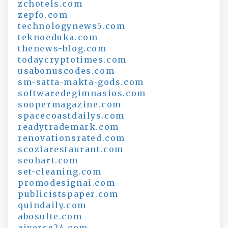
zchotels.com
zepfo.com
technologynews5.com
teknoeduka.com
thenews-blog.com
todaycryptotimes.com
usabonuscodes.com
sm-satta-makta-gods.com
softwaredegimnasios.com
soopermagazine.com
spacecoastdailys.com
readytrademark.com
renovationsrated.com
scoziarestaurant.com
seohart.com
set-cleaning.com
promodesignai.com
publicistspaper.com
quindaily.com
abosulte.com
aiverse24.com