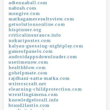
adtennaball.com
nabzah.com
mongive.com
matkagameresultsview.com
getsolutionsonline.com
hispinner.org
criticalinsurance.info
nokariposter.com
kalyan-guessing-nightplay.com
gameofpanels.com
androidappsdownloader.com
usetimenow.com
healthblow.com
gohelpmate.com
rajdhani-satta-matka.com
writerscraft.net
elearning-childprotection.com
wrestling4mena.com
knowledgeforall.info
brand2lastio.com