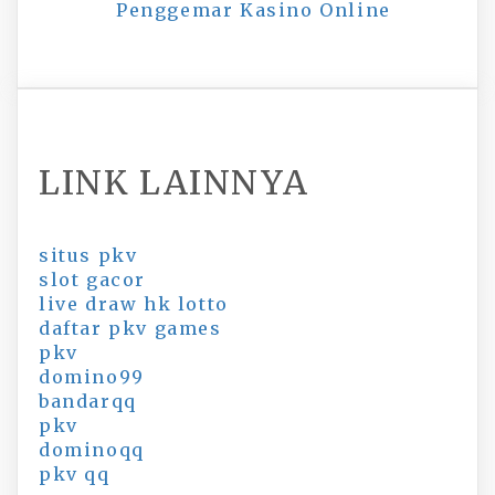
Penggemar Kasino Online
LINK LAINNYA
situs pkv
slot gacor
live draw hk lotto
daftar pkv games
pkv
domino99
bandarqq
pkv
dominoqq
pkv qq