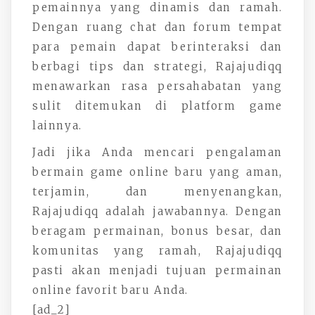
pemainnya yang dinamis dan ramah.
Dengan ruang chat dan forum tempat
para pemain dapat berinteraksi dan
berbagi tips dan strategi, Rajajudiqq
menawarkan rasa persahabatan yang
sulit ditemukan di platform game
lainnya.
Jadi jika Anda mencari pengalaman
bermain game online baru yang aman,
terjamin, dan menyenangkan,
Rajajudiqq adalah jawabannya. Dengan
beragam permainan, bonus besar, dan
komunitas yang ramah, Rajajudiqq
pasti akan menjadi tujuan permainan
online favorit baru Anda.
[ad_2]